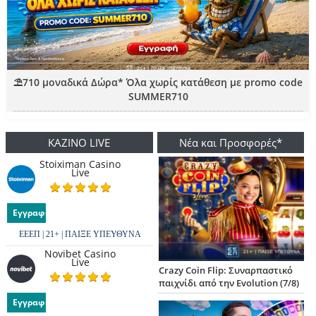
⛱️710 μοναδικά Δώρα* Όλα χωρίς κατάθεση με promo code
SUMMER710
ΚΑΖΙΝΟ LIVE
Νέα και Προσφορές*
Stoiximan Casino
Live
Εγγραφή
ΕΕΕΠ | 21+ | ΠΑΙΞΕ ΥΠΕΥΘΥΝΑ
Novibet Casino
Live
Crazy Coin Flip: Συναρπαστικό
παιχνίδι από την Evolution (7/8)
Εγγραφή