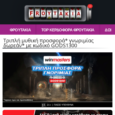
ΦΡΟΥΤΆΚΙΑ
TOP ΚΕΡΔΟΦΌΡΑ ΦΡΟΥΤΆΚΙΑ
ΔΩΡΕ
Τριπλή μυθική προσφορά* γνωριμίας
δωρεάν* με κωδικό GODS1300
515 δώρα* χωρίς κατάθεση με promo