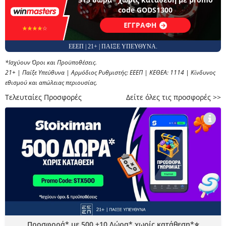
code GODS1300
ΕΓΓΡΑΦΗ
☆☆☆☆☆
★★★★★
ΕΕΕΠ | 21+ | ΠΑΙΞΕ ΥΠΕΥΘΥΝΑ.
*Ισχύουν Όροι και Προϋποθέσεις.
21+ | Παίξε Υπεύθυνα | Αρμόδιος Ρυθμιστής: ΕΕΕΠ | ΚΕΘΕΑ: 1114 | Κίνδυνος
εθισμού και απώλειας περιουσίας.
Τελευταίες Προσφορές
Δείτε όλες τις προσφορές >>
Προσφορά* με 500 +10 Δώρα* χωρίς κατάθεση*⭐