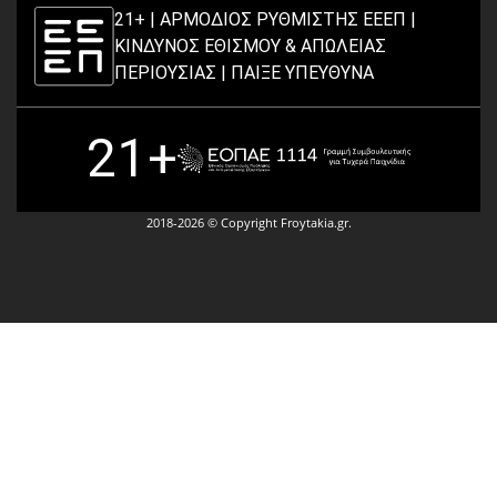
21+ | ΑΡΜΟΔΙΟΣ ΡΥΘΜΙΣΤΗΣ ΕΕΕΠ |
ΚΙΝΔΥΝΟΣ ΕΘΙΣΜΟΥ & ΑΠΩΛΕΙΑΣ
ΠΕΡΙΟΥΣΙΑΣ |
ΠΑΙΞΕ ΥΠΕΥΘΥΝΑ
21+
2018-2026 © Copyright Froytakia.gr.