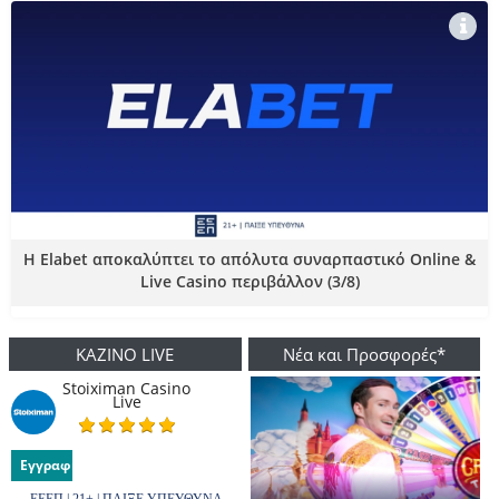
Η Elabet αποκαλύπτει το απόλυτα συναρπαστικό Online &
Live Casino περιβάλλον (3/8)
ΚΑΖΙΝΟ LIVE
Νέα και Προσφορές*
Stoiximan Casino
Live
Εγγραφή