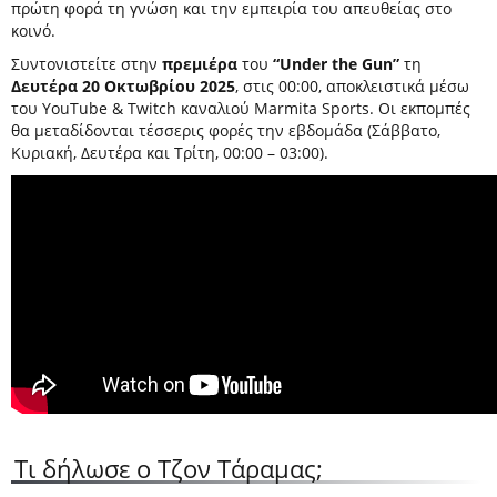
πρώτη φορά τη γνώση και την εμπειρία του απευθείας στο
κοινό.
Συντονιστείτε στην
πρεμιέρα
του
“Under the Gun”
τη
Δευτέρα 20 Οκτωβρίου 2025
, στις 00:00, αποκλειστικά μέσω
του YouTube & Twitch καναλιού Marmita Sports. Οι εκπομπές
θα μεταδίδονται τέσσερις φορές την εβδομάδα (Σάββατο,
Κυριακή, Δευτέρα και Τρίτη, 00:00 – 03:00).
Τι δήλωσε ο Τζον Τάραμας;