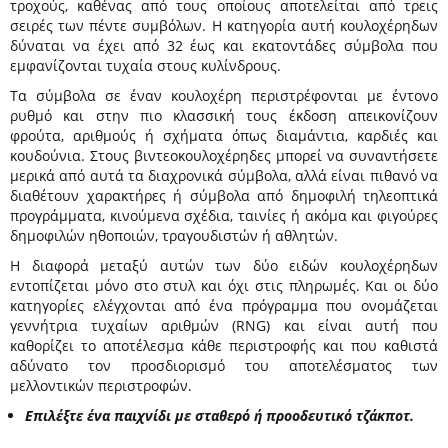
τροχούς, καθένας από τους οποίους αποτελείται από τρεις
σειρές των πέντε συμβόλων. Η κατηγορία αυτή κουλοχέρηδων
δύναται να έχει από 32 έως και εκατοντάδες σύμβολα που
εμφανίζονται τυχαία στους κυλίνδρους.
Τα σύμβολα σε έναν κουλοχέρη περιστρέφονται με έντονο
ρυθμό και στην πιο κλασσική τους έκδοση απεικονίζουν
φρούτα, αριθμούς ή σχήματα όπως διαμάντια, καρδιές και
κουδούνια. Στους βιντεοκουλοχέρηδες μπορεί να συναντήσετε
μερικά από αυτά τα διαχρονικά σύμβολα, αλλά είναι πιθανό να
διαθέτουν χαρακτήρες ή σύμβολα από δημοφιλή τηλεοπτικά
προγράμματα, κινούμενα σχέδια, ταινίες ή ακόμα και φιγούρες
δημοφιλών ηθοποιών, τραγουδιστών ή αθλητών.
Η διαφορά μεταξύ αυτών των δύο ειδών κουλοχέρηδων
εντοπίζεται μόνο στο στυλ και όχι στις πληρωμές. Και οι δύο
κατηγορίες ελέγχονται από ένα πρόγραμμα που ονομάζεται
γεννήτρια τυχαίων αριθμών (RNG) και είναι αυτή που
καθορίζει το αποτέλεσμα κάθε περιστροφής και που καθιστά
αδύνατο τον προσδιορισμό του αποτελέσματος των
μελλοντικών περιστροφών.
Επιλέξτε ένα παιχνίδι με σταθερό ή προοδευτικό τζάκποτ.