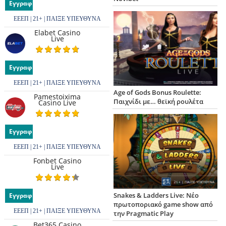
Εγγραφή
ΕΕΕΠ | 21+ | ΠΑΙΞΕ ΥΠΕΥΘΥΝΑ
Elabet Casino
Live
Εγγραφή
ΕΕΕΠ | 21+ | ΠΑΙΞΕ ΥΠΕΥΘΥΝΑ
Age of Gods Bonus Roulette:
Pamestoixima
Παιχνίδι με… θεϊκή ρουλέτα
Casino Live
Εγγραφή
ΕΕΕΠ | 21+ | ΠΑΙΞΕ ΥΠΕΥΘΥΝΑ
Fonbet Casino
Live
Snakes & Ladders Live: Νέο
Εγγραφή
πρωτοποριακό game show από
ΕΕΕΠ | 21+ | ΠΑΙΞΕ ΥΠΕΥΘΥΝΑ
την Pragmatic Play
Bet365 Casino