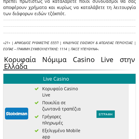
πρέπει πρωτίστως να καταλάβετε ποιοι συνδυασμοί θα σας
αποφέρουν χρήματα και κυρίως να καταλάβετε τη λειτουργία
των διάφορων ειδών τζάκπότ.
«21+ | ΑΡΜΟΔΙΟΣ ΡΥΘΜΙΣΤΗΣ ΕΕΕΠ | ΚΙΝΔΥΝΟΣ ΕΘΙΣΜΟΥ & ΑΠΩΛΕΙΑΣ ΠΕΡΙΟΥΣΙΑΣ |
ΕΟΠΑΕ – ΓΡΑΜΜΗ ΣΥΜΒΟΥΛΕΥΤΙΚΗΣ: 1114 | ΠΑΙΞΕ ΥΠΕΥΘΥΝΑ».
Κορυφαία Νόμιμα Casino Live στην
Ελλάδα
Live Casino
Κορυφαίο Casino
Live
Ποικιλία σε
ζωντανά τραπέζια
ΕΓΓΡΑΦΉ
Γρήγορες
πληρωμές
Εξελιγμένο Mobile
app