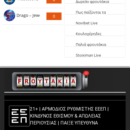
Δωρεάν φρουτάκια
Ψήφους
EGT
Πως παίζονται τα
Drago – Jewels of Fortune
0
φρουτάκια
Novibet Live
Ψήφους
παιχνίδια
Κουλοχέρηδες
δωρεάν Φαραώ
Παλιά φρουτάκια
δωρεάν
Stoiximan Live
Παιχνίδια
21+ | ΑΡΜΟΔΙΟΣ ΡΥΘΜΙΣΤΗΣ ΕΕΕΠ |
ΚΙΝΔΥΝΟΣ ΕΘΙΣΜΟΥ & ΑΠΩΛΕΙΑΣ
ΠΕΡΙΟΥΣΙΑΣ |
ΠΑΙΞΕ ΥΠΕΥΘΥΝΑ