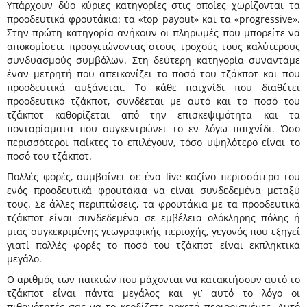
Υπάρχουν δύο κύριες κατηγορίες στις οποίες χωρίζονται τα
προοδευτικά φρουτάκια: τα «top payout» και τα «progressive».
Στην πρώτη κατηγορία ανήκουν οι πληρωμές που μπορείτε να
αποκομίσετε προσγειώνοντας στους τροχούς τους καλύτερους
συνδυασμούς συμβόλων. Στη δεύτερη κατηγορία συναντάμε
έναν μετρητή που απεικονίζει το ποσό του τζάκποτ και που
προοδευτικά αυξάνεται. Το κάθε παιχνίδι που διαθέτει
προοδευτικό τζάκποτ, συνδέεται με αυτό και το ποσό του
τζάκποτ καθορίζεται από την επισκεψιμότητα και τα
πονταρίσματα που συγκεντρώνει το εν λόγω παιχνίδι. Όσο
περισσότεροι παίκτες το επιλέγουν, τόσο υψηλότερο είναι το
ποσό του τζάκποτ.
Πολλές φορές, συμβαίνει σε ένα live καζίνο περισσότερα του
ενός προοδευτικά φρουτάκια να είναι συνδεδεμένα μεταξύ
τους. Σε άλλες περιπτώσεις, τα φρουτάκια με τα προοδευτικά
τζάκποτ είναι συνδεδεμένα σε εμβέλεια ολόκληρης πόλης ή
μιας συγκεκριμένης γεωγραφικής περιοχής, γεγονός που εξηγεί
γιατί πολλές φορές το ποσό του τζάκποτ είναι εκπληκτικά
μεγάλο.
Ο αριθμός των παικτών που μάχονται να κατακτήσουν αυτό το
τζάκποτ είναι πάντα μεγάλος και γι’ αυτό το λόγο οι
πιθανότητές σας να το κερδίζετε αρκετά περιορισμένες. Αυτό