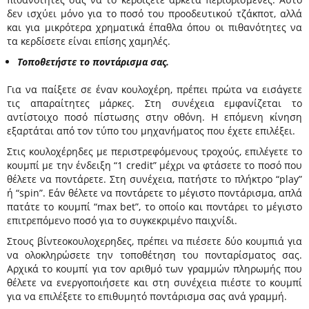
δεν ισχύει μόνο για το ποσό του προοδευτικού τζάκποτ, αλλά
και για μικρότερα χρηματικά έπαθλα όπου οι πιθανότητες να
τα κερδίσετε είναι επίσης χαμηλές.
Τοποθετήστε το ποντάρισμα σας.
Για να παίξετε σε έναν κουλοχέρη, πρέπει πρώτα να εισάγετε
τις απαραίτητες μάρκες. Στη συνέχεια εμφανίζεται το
αντίστοιχο ποσό πίστωσης στην οθόνη. Η επόμενη κίνηση
εξαρτάται από τον τύπο του μηχανήματος που έχετε επιλέξει.
Στις κουλοχέρηδες με περιστρεφόμενους τροχούς, επιλέγετε το
κουμπί με την ένδειξη “1 credit” μέχρι να φτάσετε το ποσό που
θέλετε να ποντάρετε. Στη συνέχεια, πατήστε το πλήκτρο “play”
ή “spin”. Εάν θέλετε να ποντάρετε το μέγιστο ποντάρισμα, απλά
πατάτε το κουμπί “max bet”, το οποίο και ποντάρει το μέγιστο
επιτρεπόμενο ποσό για το συγκεκριμένο παιχνίδι.
Στους βίντεοκουλοχερηδες, πρέπει να πιέσετε δύο κουμπιά για
να ολοκληρώσετε την τοποθέτηση του πονταρίσματος σας.
Αρχικά το κουμπί για τον αριθμό των γραμμών πληρωμής που
θέλετε να ενεργοποιήσετε και στη συνέχεια πιέστε το κουμπί
για να επιλέξετε το επιθυμητό ποντάρισμα σας ανά γραμμή.