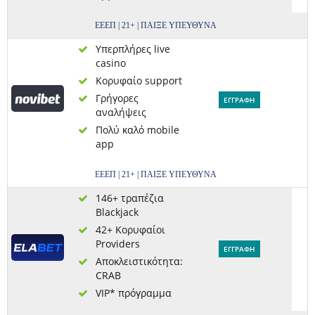
ΕΕΕΠ | 21+ | ΠΑΙΞΕ ΥΠΕΥΘΥΝΑ
Υπερπλήρες live
casino
Κορυφαίο support
Γρήγορες
ΕΓΓΡΑΦΉ
αναλήψεις
Πολύ καλό mobile
app
ΕΕΕΠ | 21+ | ΠΑΙΞΕ ΥΠΕΥΘΥΝΑ
146+ τραπέζια
Blackjack
42+ Κορυφαίοι
Providers
ΕΓΓΡΑΦΉ
Aποκλειστικότητα:
CRAB
VIP* πρόγραμμα