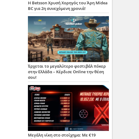
Η Betsson Χρυσή Χορηγός του Άρη Midea
BC για 2η συνεχόμενη χρονιά!
oytakia.gr σχετικά με προσφορές σε
Έρχεται το μεγαλύτερο φεστιβάλ πόκερ
στην Ελλάδα – Κέρδισε Online την θέση
σου!
Μεγάλη νίκη στο στοίχημα: Με €19