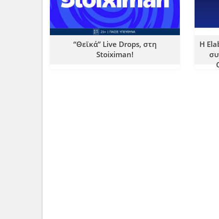
“Θεϊκά” Live Drops, στη
Η Ela
Stoiximan!
συ
Γραφ