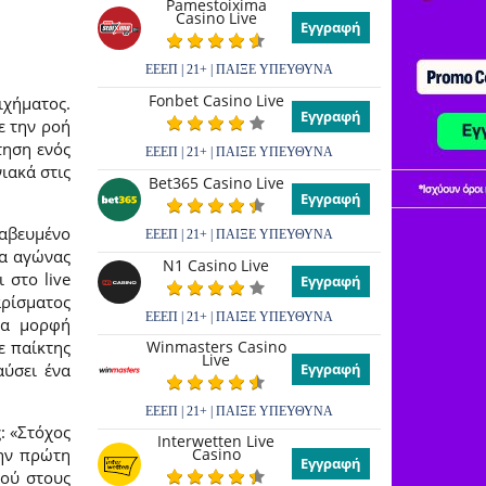
Pamestoixima
Casino Live
Εγγραφή
ΕΕΕΠ | 21+ | ΠΑΙΞΕ ΥΠΕΥΘΥΝΑ
Fonbet Casino Live
ιχήματος.
Εγγραφή
ε την ροή
τηση ενός
ΕΕΕΠ | 21+ | ΠΑΙΞΕ ΥΠΕΥΘΥΝΑ
ιακά στις
Bet365 Casino Live
Εγγραφή
αβευμένο
ΕΕΕΠ | 21+ | ΠΑΙΞΕ ΥΠΕΥΘΥΝΑ
ία αγώνας
N1 Casino Live
 στο live
Εγγραφή
αρίσματος
ΕΕΕΠ | 21+ | ΠΑΙΞΕ ΥΠΕΥΘΥΝΑ
μία μορφή
ε παίκτης
Winmasters Casino
Live
αύσει ένα
Εγγραφή
ΕΕΕΠ | 21+ | ΠΑΙΞΕ ΥΠΕΥΘΥΝΑ
: «Στόχος
Interwetten Live
την πρώτη
Casino
Εγγραφή
ιού στους