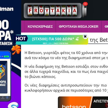
ΚΟΥΛΟΧΈΡΗΔΕΣ
ΦΡΟΥΤΆΚΙΑ MEGA JOKER
Φ
Το νέο διαφημιστικό spot της Be
[STX500] ΓΙΑ 500 ΔΩΡΑ* 🍒
ΕΕΕΠ | 21+ | ΠΑΙΞΕ ΥΠΕΥΘΥΝΑ
Η Betsson, γιορτάζει φέτος τα 60 χρόνια από την
ανά τον κόσμο το νέο της διαφημιστικό σποτ με τ
Η νέα διαφήμιση της Betsson εστιάζει στον ενθο
σε άλλα τυχερά παιχνίδια, και το πως ένα παιχν
το βιώνει κάποιος.
Οι νέες διαφημίσεις αντιπροσωπεύουν την πιο
κυκλοφορήσουν αρχικά σε περισσότερες από 10 χ
ΑΠΙΣΤΕ