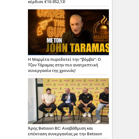
κέρδισε €10.952,13!
Η Μαρμίτα πυροδοτεί την “βόμβα”: Ο
Τζον Τάραμας στην πιο ανατρεπτική
συνεργασία της χρονιάς!
Άρης Betsson BC: Αναβάθμιση και
επέκταση συνεργασίας με την Betsson