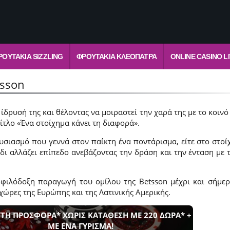
ΡΟΥΤΆΚΙΑ SIZZLING
ΦΡΟΥΤΆΚΙΑ ΚΛΕΟΠΆΤΡΑ
ONLINE CASINO L
tsson
 ίδρυσή της και θέλοντας να μοιραστεί την χαρά της με το κοινό
ίτλο «Ένα στοίχημα κάνει τη διαφορά».
υσιασμό που γεννά στον παίκτη ένα ποντάρισμα, είτε στο στοίχ
ίδι αλλάζει επίπεδο ανεβάζοντας την δράση και την ένταση με 
 φιλόδοξη παραγωγή του ομίλου της Betsson μέχρι και σήμερ
ώρες της Ευρώπης και της Λατινικής Αμερικής.
ΥΤΗ ΠΡΟΣΦΟΡΑ* ΧΩΡΙΣ ΚΑΤΑΘΕΣΗ ΜΕ 220 ΔΩΡΑ* +
ΜΕ ΕΝΑ ΓΥΡΙΣΜΑ!