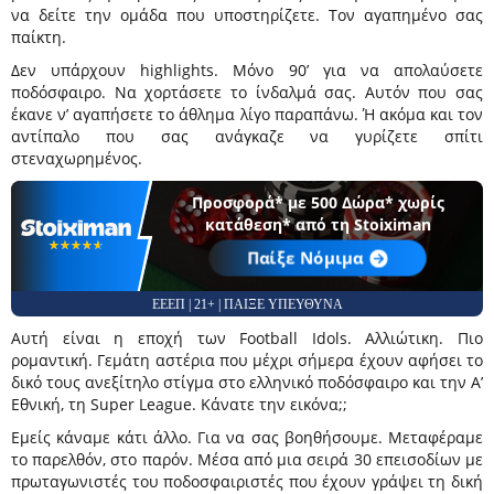
να δείτε την ομάδα που υποστηρίζετε. Τον αγαπημένο σας
παίκτη.
Δεν υπάρχουν highlights. Μόνο 90’ για να απολαύσετε
ποδόσφαιρο. Να χορτάσετε το ίνδαλμά σας. Αυτόν που σας
έκανε ν’ αγαπήσετε το άθλημα λίγο παραπάνω. Ή ακόμα και τον
αντίπαλο που σας ανάγκαζε να γυρίζετε σπίτι
στεναχωρημένος.
Προσφορά* με 500 Δώρα* χωρίς
κατάθεση* από τη Stoiximan
☆☆☆☆☆
★★★★★
Παίξε Νόμιμα
ΕΕΕΠ | 21+ | ΠΑΙΞΕ ΥΠΕΥΘΥΝΑ
Αυτή είναι η εποχή των Football Idols. Αλλιώτικη. Πιο
ρομαντική. Γεμάτη αστέρια που μέχρι σήμερα έχουν αφήσει το
δικό τους ανεξίτηλο στίγμα στο ελληνικό ποδόσφαιρο και την Α’
Εθνική, τη Super League. Κάνατε την εικόνα;;
Εμείς κάναμε κάτι άλλο. Για να σας βοηθήσουμε. Μεταφέραμε
το παρελθόν, στο παρόν. Μέσα από μια σειρά 30 επεισοδίων με
πρωταγωνιστές του ποδοσφαιριστές που έχουν γράψει τη δική