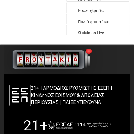
Ψήφους
παιχνίδια
Κουλοχέρηδες
δωρεάν Φαραώ
Παλιά φρουτάκια
δωρεάν
Stoiximan Live
Παιχνίδια
21+ | ΑΡΜΟΔΙΟΣ ΡΥΘΜΙΣΤΗΣ ΕΕΕΠ |
ΚΙΝΔΥΝΟΣ ΕΘΙΣΜΟΥ & ΑΠΩΛΕΙΑΣ
ΠΕΡΙΟΥΣΙΑΣ |
ΠΑΙΞΕ ΥΠΕΥΘΥΝΑ
21+