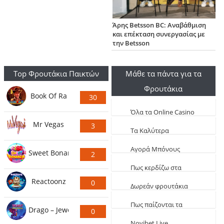
Άρης Betsson BC: Αναβάθμιση
και επέκταση συνεργασίας με
την Betsson
Top Φρουτάκια Παικτών
Μάθε τα πάντα για τα
Φρουτάκια
Book Of Ra
30
Ψήφους
Όλα τα Online Casino
Mr Vegas
3
Live
Τα Καλύτερα
Ψήφους
Φρουτάκια (Τα πιο
Aγορά Μπόνους
Sweet Bonanza
2
κερδοφόρα)
Φρουτάκια: Τα
Ψήφους
Πως κερδίζω στα
καλύτερα αγοραστά
Reactoonz
0
φρουτάκια
Δωρεάν φρουτάκια
Ψήφους
EGT
Πως παίζονται τα
Drago – Jewels of Fortune
0
φρουτάκια
Novibet Live