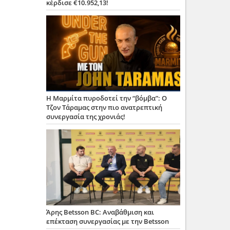
κέρδισε €10.952,13!
Η Μαρμίτα πυροδοτεί την “βόμβα”: Ο
Τζον Τάραμας στην πιο ανατρεπτική
συνεργασία της χρονιάς!
Άρης Betsson BC: Αναβάθμιση και
επέκταση συνεργασίας με την Betsson