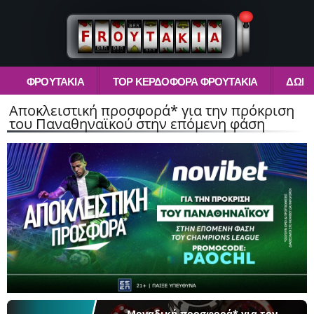
ΦΡΟΥΤΆΚΙΑ
TOP ΚΕΡΔΟΦΌΡΑ ΦΡΟΥΤΆΚΙΑ
ΔΩΡΕ
Αποκλειστική προσφορά* για την πρόκριση
του Παναθηναϊκού στην επόμενη φάση
Μοναδική προσφορά* για τoν