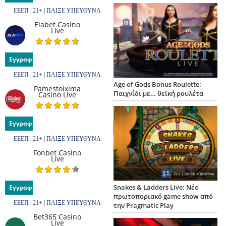
ΕΕΕΠ | 21+ | ΠΑΙΞΕ ΥΠΕΥΘΥΝΑ
Elabet Casino
Live
Εγγραφή
ΕΕΕΠ | 21+ | ΠΑΙΞΕ ΥΠΕΥΘΥΝΑ
Age of Gods Bonus Roulette:
Pamestoixima
Παιχνίδι με… θεϊκή ρουλέτα
Casino Live
Εγγραφή
ΕΕΕΠ | 21+ | ΠΑΙΞΕ ΥΠΕΥΘΥΝΑ
Fonbet Casino
Live
Snakes & Ladders Live: Νέο
Εγγραφή
πρωτοποριακό game show από
ΕΕΕΠ | 21+ | ΠΑΙΞΕ ΥΠΕΥΘΥΝΑ
την Pragmatic Play
Bet365 Casino
Εγγραφή στο newsletter μας
Live