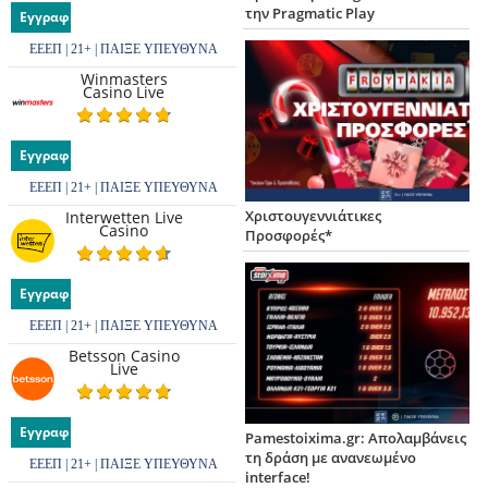
την Pragmatic Play
Εγγραφή
ΕΕΕΠ | 21+ | ΠΑΙΞΕ ΥΠΕΥΘΥΝΑ
Winmasters
Casino Live
Εγγραφή
ΕΕΕΠ | 21+ | ΠΑΙΞΕ ΥΠΕΥΘΥΝΑ
Χριστουγεννιάτικες
Interwetten Live
Casino
Προσφορές*
Εγγραφή
ΕΕΕΠ | 21+ | ΠΑΙΞΕ ΥΠΕΥΘΥΝΑ
Betsson Casino
Live
Εγγραφή
Pamestoixima.gr: Απολαμβάνεις
τη δράση με ανανεωμένο
ΕΕΕΠ | 21+ | ΠΑΙΞΕ ΥΠΕΥΘΥΝΑ
interface!