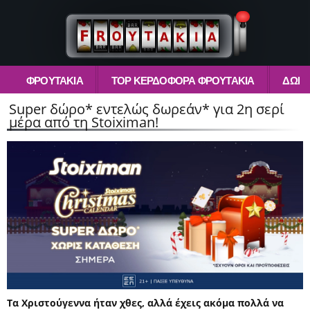
ΦΡΟΥΤΆΚΙΑ
TOP ΚΕΡΔΟΦΌΡΑ ΦΡΟΥΤΆΚΙΑ
ΔΩΡΕ
Super δώρο* εντελώς δωρεάν* για 2η σερί
μέρα από τη Stoiximan!
Τα Χριστούγεννα ήταν χθες, αλλά έχεις ακόμα πολλά να