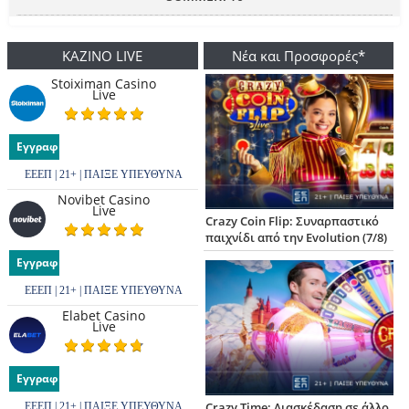
ΚΑΖΙΝΟ LIVE
Νέα και Προσφορές*
Stoiximan Casino
Live
Εγγραφή
ΕΕΕΠ | 21+ | ΠΑΙΞΕ ΥΠΕΥΘΥΝΑ
Novibet Casino
Live
Crazy Coin Flip: Συναρπαστικό
παιχνίδι από την Evolution (7/8)
Εγγραφή
ΕΕΕΠ | 21+ | ΠΑΙΞΕ ΥΠΕΥΘΥΝΑ
Elabet Casino
Live
Εγγραφή
Crazy Time: Διασκέδαση σε άλλο
ΕΕΕΠ | 21+ | ΠΑΙΞΕ ΥΠΕΥΘΥΝΑ