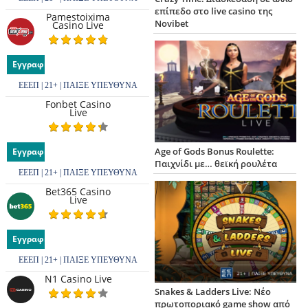
επίπεδο στο live casino της
Pamestoixima
Novibet
Casino Live
Εγγραφή
ΕΕΕΠ | 21+ | ΠΑΙΞΕ ΥΠΕΥΘΥΝΑ
Fonbet Casino
Live
Age of Gods Bonus Roulette:
Εγγραφή
Παιχνίδι με… θεϊκή ρουλέτα
ΕΕΕΠ | 21+ | ΠΑΙΞΕ ΥΠΕΥΘΥΝΑ
Bet365 Casino
Live
Εγγραφή
ΕΕΕΠ | 21+ | ΠΑΙΞΕ ΥΠΕΥΘΥΝΑ
N1 Casino Live
Snakes & Ladders Live: Νέο
πρωτοποριακό game show από