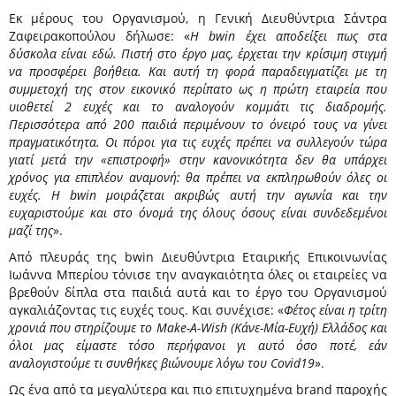
Εκ μέρους του Οργανισμού, η Γενική Διευθύντρια Σάντρα
Ζαφειρακοπούλου δήλωσε: «
Η bwin έχει αποδείξει πως στα
δύσκολα είναι εδώ. Πιστή στο έργο μας, έρχεται την κρίσιμη στιγμή
να προσφέρει βοήθεια. Και αυτή τη φορά παραδειγματίζει με τη
συμμετοχή της στον εικονικό περίπατο ως η πρώτη εταιρεία που
υιοθετεί 2 ευχές και το αναλογούν κομμάτι τις διαδρομής.
Περισσότερα από 200 παιδιά περιμένουν το όνειρό τους να γίνει
πραγματικότητα. Οι πόροι για τις ευχές πρέπει να συλλεγούν τώρα
γιατί μετά την «επιστροφή» στην κανονικότητα δεν θα υπάρχει
χρόνος για επιπλέον αναμονή: θα πρέπει να εκπληρωθούν όλες οι
ευχές. Η bwin μοιράζεται ακριβώς αυτή την αγωνία και την
ευχαριστούμε και στο όνομά της όλους όσους είναι συνδεδεμένοι
μαζί της
».
Από πλευράς της bwin Διευθύντρια Εταιρικής Επικοινωνίας
Ιωάννα Μπερίου τόνισε την αναγκαιότητα όλες οι εταιρείες να
βρεθούν δίπλα στα παιδιά αυτά και το έργο του Οργανισμού
αγκαλιάζοντας τις ευχές τους. Και συνέχισε: «
Φέτος είναι η τρίτη
χρονιά που στηρίζουμε το Make-A-Wish (Κάνε-Μία-Ευχή) Ελλάδος και
όλοι μας είμαστε τόσο περήφανοι γι αυτό όσο ποτέ, εάν
αναλογιστούμε τι συνθήκες βιώνουμε λόγω του Covid19
».
Ως ένα από τα μεγαλύτερα και πιο επιτυχημένα brand παροχής