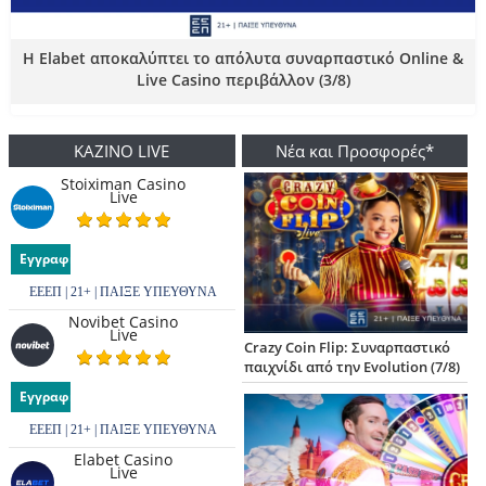
Η Elabet αποκαλύπτει το απόλυτα συναρπαστικό Online &
Live Casino περιβάλλον (3/8)
ΚΑΖΙΝΟ LIVE
Νέα και Προσφορές*
Stoiximan Casino
Live
Εγγραφή
ΕΕΕΠ | 21+ | ΠΑΙΞΕ ΥΠΕΥΘΥΝΑ
Novibet Casino
Live
Crazy Coin Flip: Συναρπαστικό
παιχνίδι από την Evolution (7/8)
Εγγραφή
ΕΕΕΠ | 21+ | ΠΑΙΞΕ ΥΠΕΥΘΥΝΑ
Elabet Casino
Live