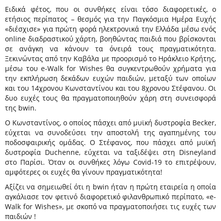
Ειδικά φέτος, που οι συνθήκες είναι τόσο διαφορετικές, ο
ετήσιος περίπατος – θεσμός για την Παγκόσμια Ημέρα Ευχής
«διέσχισε» για πρώτη φορά ηλεκτρονικά την Ελλάδα μέσω ενός
online διαδραστικού χάρτη, βοηθώντας παιδιά που βρίσκονται
σε ανάγκη να κάνουν τα όνειρά τους πραγματικότητα.
Ξεκινώντας από την Καβάλα με προορισμό το Ηράκλειο Κρήτης,
μέσω του
e-Walk for Wishes
θα συγκεντρωθούν χρήματα για
την εκπλήρωση δεκάδων ευχών παιδιών, μεταξύ των οποίων
και του 14χρονου Κωνσταντίνου και του 8χρονου Στέφανου. Οι
δυο ευχές τους θα πραγματοποιηθούν χάρη στη συνεισφορά
της bwin.
Ο Κωνσταντίνος, ο οποίος πάσχει από μυϊκή δυστροφία Becker,
εύχεται να συνοδεύσει την αποστολή της αγαπημένης του
ποδοσφαιρικής ομάδας. Ο Στέφανος, που πάσχει από μυϊκή
δυστροφία Duchenne, εύχεται να ταξιδέψει στη Disneyland
στο Παρίσι. Όταν οι συνθήκες λόγω Covid-19 το επιτρέψουν,
αμφότερες οι ευχές θα γίνουν πραγματικότητα!
Αξίζει να σημειωθεί ότι η bwin ήταν η πρώτη εταιρεία η οποία
αγκάλιασε τον φετινό διαφορετικό φιλανθρωπικό περίπατο, «e-
Walk for Wishes», με σκοπό να πραγματοποιήσει τις ευχές των
παιδιών !