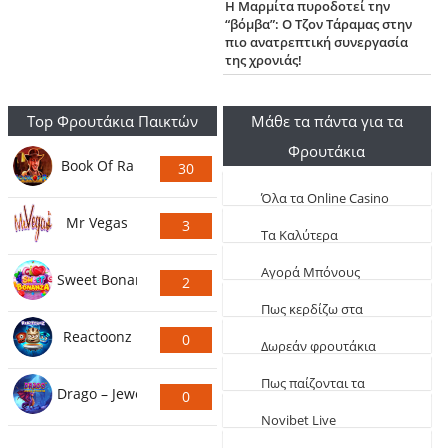
Η Μαρμίτα πυροδοτεί την
“βόμβα”: Ο Τζον Τάραμας στην
πιο ανατρεπτική συνεργασία
της χρονιάς!
Top Φρουτάκια Παικτών
Μάθε τα πάντα για τα
Φρουτάκια
Book Of Ra
30
Ψήφους
Όλα τα Online Casino
Mr Vegas
3
Live
Τα Καλύτερα
Ψήφους
Φρουτάκια (Τα πιο
Aγορά Μπόνους
Sweet Bonanza
2
κερδοφόρα)
Φρουτάκια: Τα
Ψήφους
Πως κερδίζω στα
καλύτερα αγοραστά
Reactoonz
0
φρουτάκια
Δωρεάν φρουτάκια
Ψήφους
EGT
Πως παίζονται τα
Drago – Jewels of Fortune
0
φρουτάκια
Novibet Live
Ψήφους