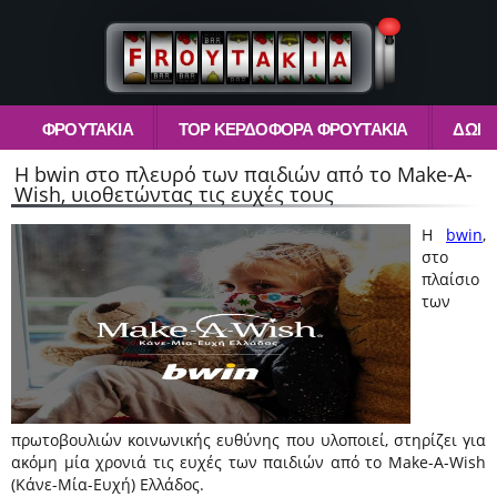
ΦΡΟΥΤΆΚΙΑ
TOP ΚΕΡΔΟΦΌΡΑ ΦΡΟΥΤΆΚΙΑ
ΔΩΡΕ
Η bwin στο πλευρό των παιδιών από το Make-A-
Wish, υιοθετώντας τις ευχές τους
Η
bwin
,
στο
πλαίσιο
των
πρωτοβουλιών κοινωνικής ευθύνης που υλοποιεί, στηρίζει για
ακόμη μία χρονιά τις ευχές των παιδιών από το Make-A-Wish
(Κάνε-Μία-Ευχή) Ελλάδος.