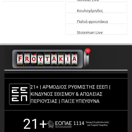
Ψήφους
παιχνίδια
Κουλοχέρηδες
δωρεάν Φαραώ
Παλιά φρουτάκια
δωρεάν
Stoiximan Live
Παιχνίδια
21+ | ΑΡΜΟΔΙΟΣ ΡΥΘΜΙΣΤΗΣ ΕΕΕΠ |
ΚΙΝΔΥΝΟΣ ΕΘΙΣΜΟΥ & ΑΠΩΛΕΙΑΣ
ΠΕΡΙΟΥΣΙΑΣ |
ΠΑΙΞΕ ΥΠΕΥΘΥΝΑ
21+