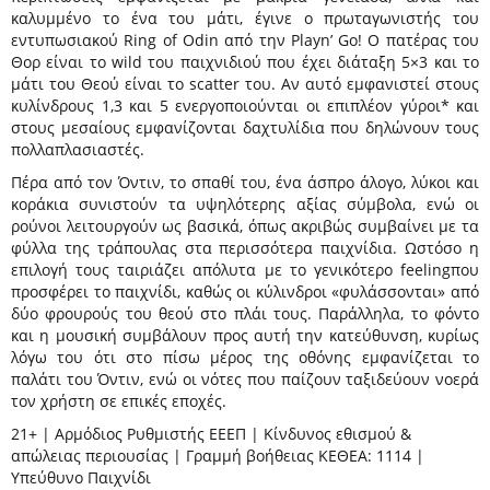
καλυμμένο το ένα του μάτι, έγινε ο πρωταγωνιστής του
εντυπωσιακού Ring of Odin από την Playn’ Go! Ο πατέρας του
Θορ είναι το wild του παιχνιδιού που έχει διάταξη 5×3 και το
μάτι του Θεού είναι το scatter του. Αν αυτό εμφανιστεί στους
κυλίνδρους 1,3 και 5 ενεργοποιούνται οι επιπλέον γύροι* και
στους μεσαίους εμφανίζονται δαχτυλίδια που δηλώνουν τους
πολλαπλασιαστές.
Πέρα από τον Όντιν, το σπαθί του, ένα άσπρο άλογο, λύκοι και
κοράκια συνιστούν τα υψηλότερης αξίας σύμβολα, ενώ οι
ρούνοι λειτουργούν ως βασικά, όπως ακριβώς συμβαίνει με τα
φύλλα της τράπουλας στα περισσότερα παιχνίδια. Ωστόσο η
επιλογή τους ταιριάζει απόλυτα με το γενικότερο feelingπου
προσφέρει το παιχνίδι, καθώς οι κύλινδροι «φυλάσσονται» από
δύο φρουρούς του θεού στο πλάι τους. Παράλληλα, το φόντο
και η μουσική συμβάλουν προς αυτή την κατεύθυνση, κυρίως
λόγω του ότι στο πίσω μέρος της οθόνης εμφανίζεται το
παλάτι του Όντιν, ενώ οι νότες που παίζουν ταξιδεύουν νοερά
τον χρήστη σε επικές εποχές.
21+ | Αρμόδιος Ρυθμιστής ΕΕΕΠ | Κίνδυνος εθισμού &
απώλειας περιουσίας | Γραμμή βοήθειας ΚΕΘΕΑ: 1114 |
Υπεύθυνο Παιχνίδι