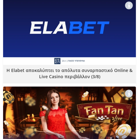
Η Elabet αποκαλύπτει το απόλυτα συναρπαστικό Online &
Live Casino περιβάλλον (3/8)