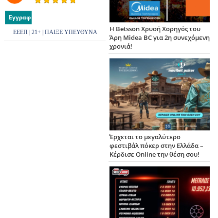
Εγγραφή
Η Betsson Χρυσή Χορηγός του
ΕΕΕΠ | 21+ | ΠΑΙΞΕ ΥΠΕΥΘΥΝΑ
Άρη Midea BC για 2η συνεχόμενη
χρονιά!
Έρχεται το μεγαλύτερο
φεστιβάλ πόκερ στην Ελλάδα –
Κέρδισε Online την θέση σου!