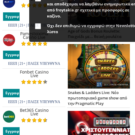
λίστα
Εγγραφή
ΕΕΕΠ | 21+ | ΠΑΙΞΕ ΥΠΕΥΘΥΝΑ
Age of Gods Bonus Roulette:
Pamestoixima
Παιχνίδι με… θεϊκή ρουλέτα
Casino Live
Εγγραφή
ΕΕΕΠ | 21+ | ΠΑΙΞΕ ΥΠΕΥΘΥΝΑ
Fonbet Casino
Live
Snakes & Ladders Live: Νέο
Εγγραφή
πρωτοποριακό game show από
ΕΕΕΠ | 21+ | ΠΑΙΞΕ ΥΠΕΥΘΥΝΑ
την Pragmatic Play
Bet365 Casino
Live
Εγγραφή