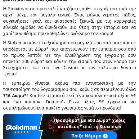
Η Stoiximan σε προσκαλεί να ζήσεις κάθε στιγμή του από την
αρχή μέχρι τον μεγάλο τελικό. Ένας μήνας γεμάτος πάθος,
συγκινήσεις, γκολ και ανατροπές ξεκινά, με τις κορυφαίες
εθνικές ομάδες να διεκδικούν μια θέση στην ιστορία και να
χαρίζουν θέαμα που καθηλώνει ολόκληρο τον κόσμο!
Η Stoiximan κάνει το ξεκίνημά σου μεγαλύτερο από ποτέ και σε
υποδέχεται με Δώρα* που απογειώνουν την εμπειρία σου από
το πρώτο λεπτό! Με την ολοκλήρωση της εγγραφής σου
αποκτάς 300 Δώρα* και κάνεις την είσοδό σου στον κόσμο του
Στοιχήματος και του Live Casino με τον καλύτερο δυνατό
τρόπο!
Η εμπειρία γίνεται ακόμα πιο εντυπωσιακή με την
ταυτοποίηση του λογαριασμού σου, καθώς σε περιμένουν άλλα
716 Δώρα*
! Και δεν σταματά εκεί, ένα κουπόνι eFood αξίας 5€
και ένα κουπόνι Domino’s Pizza αξίας 5€ έρχονται να
συμπληρώσουν ένα πακέτο γνωριμίας γεμάτο προνόμια!
Προσφορά* με 500 Δώρα* χωρίς
κατάθεση* από τη Stoiximan
☆☆☆☆☆
★★★★★
Παίξε Νόμιμα