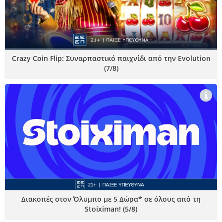
Crazy Coin Flip: Συναρπαστικό παιχνίδι από την Evolution
(7/8)
Διακοπές στον Όλυμπο με 5 Δώρα* σε όλους από τη
Stoiximan! (5/8)