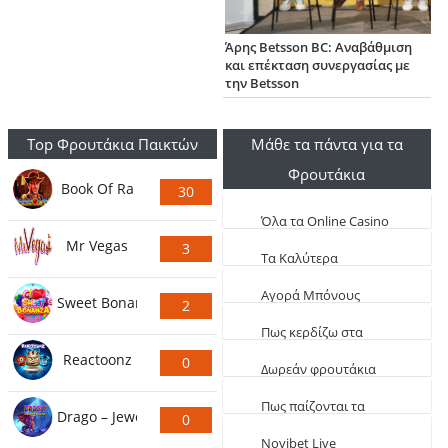
Άρης Betsson BC: Αναβάθμιση
και επέκταση συνεργασίας με
την Betsson
Top Φρουτάκια Παικτών
Μάθε τα πάντα για τα
Φρουτάκια
Book Of Ra
30
Ψήφους
Όλα τα Online Casino
Mr Vegas
3
Live
Τα Καλύτερα
Ψήφους
Φρουτάκια (Τα πιο
Aγορά Μπόνους
Sweet Bonanza
2
κερδοφόρα)
Φρουτάκια: Τα
Ψήφους
Πως κερδίζω στα
καλύτερα αγοραστά
Reactoonz
0
φρουτάκια
Δωρεάν φρουτάκια
Ψήφους
EGT
Πως παίζονται τα
Drago – Jewels of Fortune
0
φρουτάκια
Novibet Live
Ψήφους