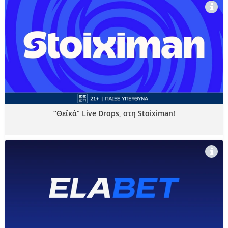
“Θεϊκά” Live Drops, στη Stoiximan!