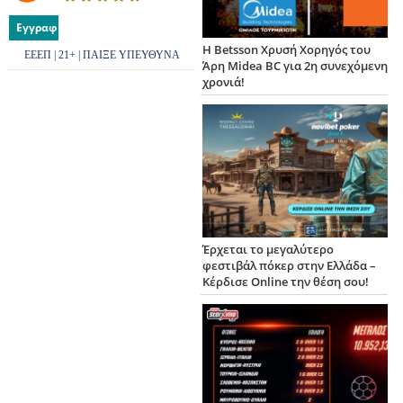
Εγγραφή
Η Betsson Χρυσή Χορηγός του
ΕΕΕΠ | 21+ | ΠΑΙΞΕ ΥΠΕΥΘΥΝΑ
Άρη Midea BC για 2η συνεχόμενη
χρονιά!
Έρχεται το μεγαλύτερο
φεστιβάλ πόκερ στην Ελλάδα –
Κέρδισε Online την θέση σου!