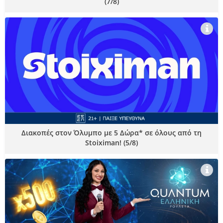
(7/8)
Διακοπές στον Όλυμπο με 5 Δώρα* σε όλους από τη
Stoiximan! (5/8)