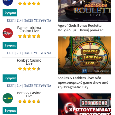
Εγγραφή
ΕΕΕΠ | 21+ | ΠΑΙΞΕ ΥΠΕΥΘΥΝΑ
Age of Gods Bonus Roulette:
Pamestoixima
Παιχνίδι με… θεϊκή ρουλέτα
Casino Live
Εγγραφή
ΕΕΕΠ | 21+ | ΠΑΙΞΕ ΥΠΕΥΘΥΝΑ
Fonbet Casino
Live
Snakes & Ladders Live: Νέο
Εγγραφή
πρωτοποριακό game show από
ΕΕΕΠ | 21+ | ΠΑΙΞΕ ΥΠΕΥΘΥΝΑ
την Pragmatic Play
Bet365 Casino
Live
Εγγραφή