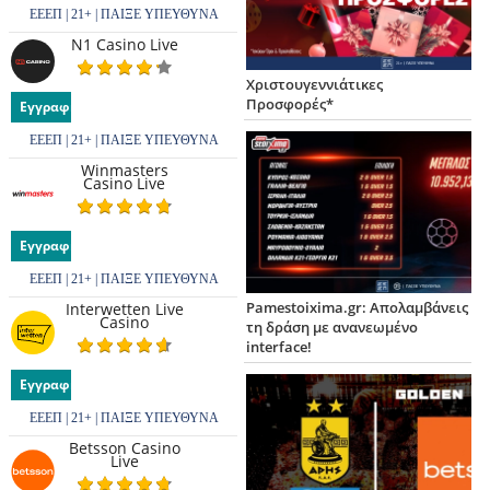
ΕΕΕΠ | 21+ | ΠΑΙΞΕ ΥΠΕΥΘΥΝΑ
N1 Casino Live
Χριστουγεννιάτικες
Προσφορές*
Εγγραφή
ΕΕΕΠ | 21+ | ΠΑΙΞΕ ΥΠΕΥΘΥΝΑ
Winmasters
Casino Live
Εγγραφή
ΕΕΕΠ | 21+ | ΠΑΙΞΕ ΥΠΕΥΘΥΝΑ
Pamestoixima.gr: Απολαμβάνεις
Interwetten Live
Casino
τη δράση με ανανεωμένο
interface!
Εγγραφή
ΕΕΕΠ | 21+ | ΠΑΙΞΕ ΥΠΕΥΘΥΝΑ
Betsson Casino
Live