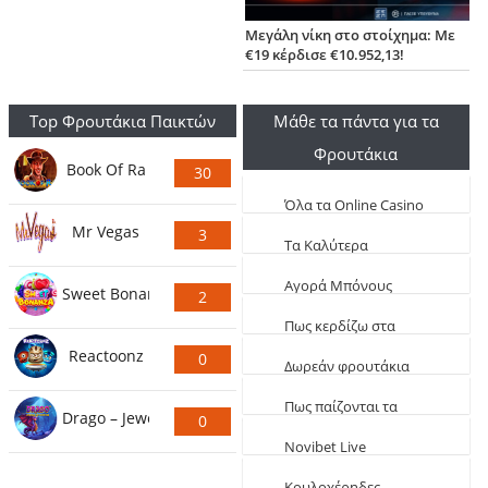
Μεγάλη νίκη στο στοίχημα: Με
€19 κέρδισε €10.952,13!
Top Φρουτάκια Παικτών
Μάθε τα πάντα για τα
Φρουτάκια
Book Of Ra
30
Ψήφους
Όλα τα Online Casino
Mr Vegas
3
Live
Τα Καλύτερα
Ψήφους
Φρουτάκια (Τα πιο
Aγορά Μπόνους
Sweet Bonanza
2
κερδοφόρα)
Φρουτάκια: Τα
Ψήφους
Πως κερδίζω στα
καλύτερα αγοραστά
Reactoonz
0
φρουτάκια
Δωρεάν φρουτάκια
Ψήφους
EGT
Πως παίζονται τα
Drago – Jewels of Fortune
0
φρουτάκια
Novibet Live
Ψήφους
παιχνίδια
Κουλοχέρηδες