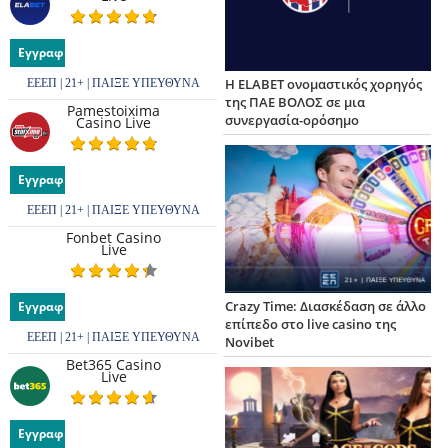
Εγγραφή
Η ELABET ονομαστικός χορηγός
ΕΕΕΠ | 21+ | ΠΑΙΞΕ ΥΠΕΥΘΥΝΑ
της ΠΑΕ ΒΟΛΟΣ σε μια
Pamestoixima
συνεργασία-ορόσημο
Casino Live
Εγγραφή στο newsletter μας
Εγγραφή
ΕΕΕΠ | 21+ | ΠΑΙΞΕ ΥΠΕΥΘΥΝΑ
Γραφτείτε στο newsletter μας για να λαμβάνετε
Fonbet Casino
Live
καθημερινά προσφορές*.
Crazy Time: Διασκέδαση σε άλλο
Εγγραφή
επίπεδο στο live casino της
*Ναι, Έχω διαβάσει τούς όρους & προυποθέσεις
ΕΕΕΠ | 21+ | ΠΑΙΞΕ ΥΠΕΥΘΥΝΑ
Novibet
και αποδέχομαι να λαμβάνω ενημερωτικά email
Bet365 Casino
από froytakia.gr σχετικά με προσφορές σε
Live
καζίνο.
Όχι δεν επιθυμώ να εγγραφώ στην Newsletter
Εγγραφή
λίστα