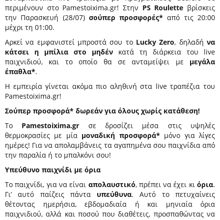
περιμένουν στο Pamestoixima.gr​! Στην
PS Roulette
βρίσκεις
την Παρασκευή (28/07)
σούπερ προσφορές*
από τις 20:00
μέχρι τη 01:00.
Αρκεί να εμφανιστεί μπροστά σου το
Lucky Zero
, δηλαδή
να
κάτσει η μπίλια στο μηδέν
κατά τη διάρκεια του live
παιχνιδιού, και το οποίο θα σε ανταμείψει με
μεγάλα
έπαθλα*
.
Η εμπειρία γίνεται ακόμα πιο αληθινή στα live τραπέζια του
Pamestoixima.gr!
Σούπερ προσφορά* δωρεάν για όλους χωρίς κατάθεση!
Το
Pamestoixima.gr
σε δροσίζει μέσα στις υψηλές
θερμοκρασίες με μία
μοναδική προσφορά*
μόνο για λίγες
ημέρες! Για να απολαμβάνεις τα αγαπημένα σου παιχνίδια από
την παραλία ή το μπαλκόνι σου!
Υπεύθυνο παιχνίδι με όρια
Το παιχνίδι, για να είναι
απολαυστικό
, πρέπει να έχει κι
όρια
.
Γι’ αυτό παίζεις πάντα
υπεύθυνα
. Αυτό το πετυχαίνεις
θέτοντας ημερήσια, εβδομαδιαία ή και μηνιαία όρια
παιχνιδιού, αλλά και ποσού που διαθέτεις, προσπαθώντας να