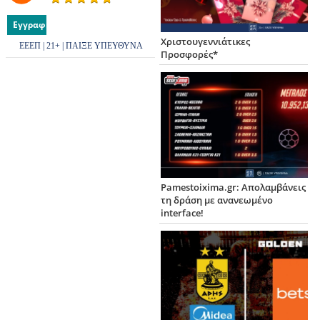
Εγγραφή
Χριστουγεννιάτικες
ΕΕΕΠ | 21+ | ΠΑΙΞΕ ΥΠΕΥΘΥΝΑ
Προσφορές*
Pamestoixima.gr: Απολαμβάνεις
τη δράση με ανανεωμένο
interface!