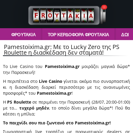
ΦΡΟΥΤΆΚΙΑ
TOP ΚΕΡΔΟΦΌΡΑ ΦΡΟΥΤΆΚΙΑ
ΔΩΡΕ
Pamestoixima.gr: Με το Lucky Zero της PS
Roulette η διασκέδαση δεν σταματά!
To Live Casino του
Pamestoixima.gr
μοιράζει μαγικά δώρα*
την Παρασκευή!
Η περιπέτεια στο
Live Casino
γίνεται ακόμα πιο συναρπαστική
κι η διασκέδαση διαρκεί περισσότερο με τις ανανεωμένες
προσφορές* του
Pamestoixima.gr
!
Η
PS Roulette
σε περιμένει την Παρασκευή (28/07, 20:00-01:00)
με το…
τυχερό μηδέν
, το οποίο δίνει μεγάλα δώρα*! Πού θα
κάτσει η μπίλια;
Το παιχνίδι σου πιο ζωντανό στο Pamestoixima.gr!
Συναρπαστικά live τραπέζια με πραγματικούς dealers σε