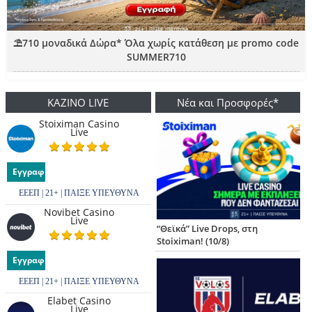
⛱️710 μοναδικά Δώρα* Όλα χωρίς κατάθεση με promo code
SUMMER710
ΚΑΖΙΝΟ LIVE
Νέα και Προσφορές*
Stoiximan Casino
Live
Εγγραφή
ΕΕΕΠ | 21+ | ΠΑΙΞΕ ΥΠΕΥΘΥΝΑ
Novibet Casino
Live
“Θεϊκά” Live Drops, στη
Stoiximan! (10/8)
Εγγραφή
ΕΕΕΠ | 21+ | ΠΑΙΞΕ ΥΠΕΥΘΥΝΑ
Elabet Casino
Live