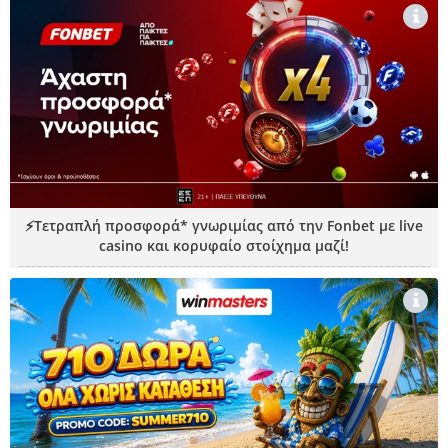
⚡Τετραπλή προσφορά* γνωριμίας από την Fonbet με live
casino και κορυφαίο στοίχημα μαζί!