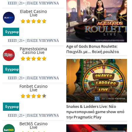
ΕΕΕΠ | 21+ | ΠΑΙΞΕ ΥΠΕΥΘΥΝΑ
Elabet Casino
Live
Εγγραφή
ΕΕΕΠ | 21+ | ΠΑΙΞΕ ΥΠΕΥΘΥΝΑ
Age of Gods Bonus Roulette:
Pamestoixima
Παιχνίδι με… θεϊκή ρουλέτα
Casino Live
Εγγραφή
ΕΕΕΠ | 21+ | ΠΑΙΞΕ ΥΠΕΥΘΥΝΑ
Fonbet Casino
Live
Snakes & Ladders Live: Νέο
Εγγραφή
πρωτοποριακό game show από
ΕΕΕΠ | 21+ | ΠΑΙΞΕ ΥΠΕΥΘΥΝΑ
την Pragmatic Play
Bet365 Casino
Live