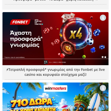
⚡Τετραπλή προσφορά* γνωριμίας από την Fonbet με live
casino και κορυφαίο στοίχημα μαζί!