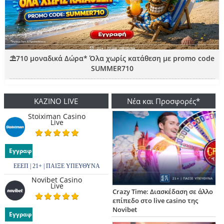
⛱️710 μοναδικά Δώρα* Όλα χωρίς κατάθεση με promo code
SUMMER710
ΚΑΖΙΝΟ LIVE
Νέα και Προσφορές*
Stoiximan Casino
Live
Εγγραφή
ΕΕΕΠ | 21+ | ΠΑΙΞΕ ΥΠΕΥΘΥΝΑ
Novibet Casino
Live
Crazy Time: Διασκέδαση σε άλλο
επίπεδο στο live casino της
Novibet
Εγγραφή