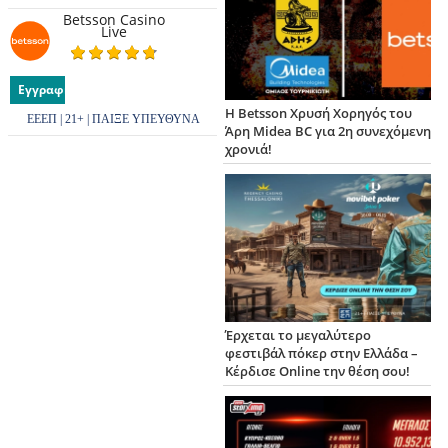
Betsson Casino
Live
Εγγραφή
Η Betsson Χρυσή Χορηγός του
ΕΕΕΠ | 21+ | ΠΑΙΞΕ ΥΠΕΥΘΥΝΑ
Άρη Midea BC για 2η συνεχόμενη
χρονιά!
Έρχεται το μεγαλύτερο
φεστιβάλ πόκερ στην Ελλάδα –
Κέρδισε Online την θέση σου!