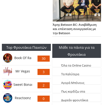
Άρης Betsson BC: Αναβάθμιση
και επέκταση συνεργασίας με
την Betsson
Top Φρουτάκια Παικτών
Μάθε τα πάντα για τα
Φρουτάκια
Book Of Ra
30
Ψήφους
Όλα τα Online Casino
Mr Vegas
3
Live
Τα Καλύτερα
Ψήφους
Φρουτάκια (Τα πιο
Aγορά Μπόνους
Sweet Bonanza
2
κερδοφόρα)
Φρουτάκια: Τα
Ψήφους
Πως κερδίζω στα
καλύτερα αγοραστά
Reactoonz
0
φρουτάκια
Δωρεάν φρουτάκια
Ψήφους