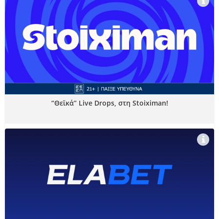
“Θεϊκά” Live Drops, στη Stoiximan!