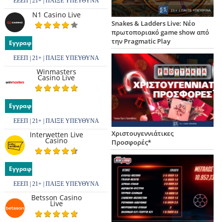
ΕΕΕΠ | 21+ | ΠΑΙΞΕ ΥΠΕΥΘΥΝΑ
N1 Casino Live
Snakes & Ladders Live: Νέο
πρωτοποριακό game show από
την Pragmatic Play
Εγγραφή
ΕΕΕΠ | 21+ | ΠΑΙΞΕ ΥΠΕΥΘΥΝΑ
Winmasters
Casino Live
Εγγραφή
ΕΕΕΠ | 21+ | ΠΑΙΞΕ ΥΠΕΥΘΥΝΑ
Χριστουγεννιάτικες
Interwetten Live
Casino
Προσφορές*
Εγγραφή
ΕΕΕΠ | 21+ | ΠΑΙΞΕ ΥΠΕΥΘΥΝΑ
Betsson Casino
Live