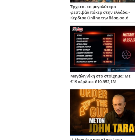
Έρχεται το μεγαλύτερο
φεστιβάλ πόκερ στην Ελλάδα –
Κέρδισε Online την θέση σου!
Μεγάλη νίκη στο στοίχημα: Με
€19 κέρδισε €10.952,13!
Η Μαρμίτα πυροδοτεί την