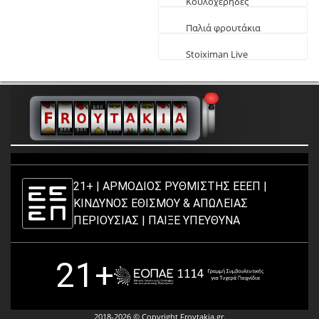
Κουλοχέρηδες
δωρεάν Φαραώ
Παλιά φρουτάκια
δωρεάν
Stoiximan Live
Παιχνίδια
21+ | ΑΡΜΟΔΙΟΣ ΡΥΘΜΙΣΤΗΣ ΕΕΕΠ |
ΚΙΝΔΥΝΟΣ ΕΘΙΣΜΟΥ & ΑΠΩΛΕΙΑΣ
ΠΕΡΙΟΥΣΙΑΣ |
ΠΑΙΞΕ ΥΠΕΥΘΥΝΑ
21+
2018-2026 © Copyright Froytakia.gr.