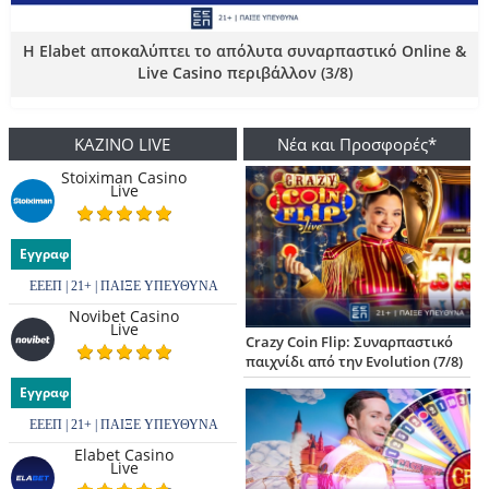
Η Elabet αποκαλύπτει το απόλυτα συναρπαστικό Online &
Live Casino περιβάλλον (3/8)
ΚΑΖΙΝΟ LIVE
Νέα και Προσφορές*
Stoiximan Casino
Live
Εγγραφή
ΕΕΕΠ | 21+ | ΠΑΙΞΕ ΥΠΕΥΘΥΝΑ
Novibet Casino
Live
Crazy Coin Flip: Συναρπαστικό
παιχνίδι από την Evolution (7/8)
Εγγραφή
ΕΕΕΠ | 21+ | ΠΑΙΞΕ ΥΠΕΥΘΥΝΑ
Elabet Casino
Live