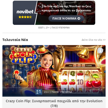
Στο live καζίνο της Novibet το ζεις
πραγματικά όπου κι αν βρίσκεσαι
ΠΑΊΞΕ ΝΌΜΙΜΑ
ΕΕΕΠ | 21+ | ΠΑΙΞΕ ΥΠΕΥΘΥΝΑ
Τελευταία Νέα
Δείτε όλα τα νέα >>
Crazy Coin Flip: Συναρπαστικό παιχνίδι από την Evolution
(7/8)