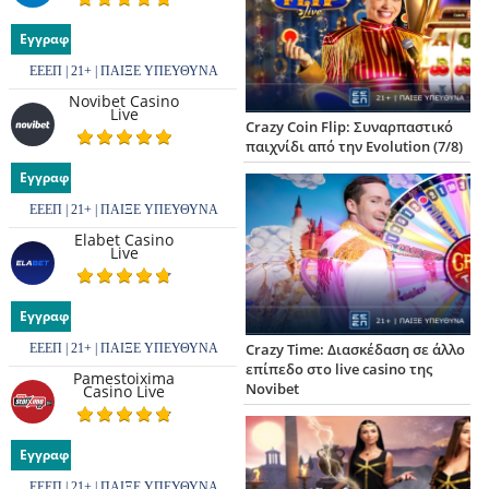
*Ναι, Έχω διαβάσει τούς όρους & προυποθέσεις
και αποδέχομαι να λαμβάνω ενημερωτικά email
Εγγραφή
από froytakia.gr σχετικά με προσφορές σε
καζίνο.
ΕΕΕΠ | 21+ | ΠΑΙΞΕ ΥΠΕΥΘΥΝΑ
Novibet Casino
Όχι δεν επιθυμώ να εγγραφώ στην Newsletter
Live
λίστα
Crazy Coin Flip: Συναρπαστικό
παιχνίδι από την Evolution (7/8)
Εγγραφή
ΕΕΕΠ | 21+ | ΠΑΙΞΕ ΥΠΕΥΘΥΝΑ
Elabet Casino
Live
Εγγραφή
Crazy Time: Διασκέδαση σε άλλο
ΕΕΕΠ | 21+ | ΠΑΙΞΕ ΥΠΕΥΘΥΝΑ
επίπεδο στο live casino της
Pamestoixima
Novibet
Casino Live
Εγγραφή
ΕΕΕΠ | 21+ | ΠΑΙΞΕ ΥΠΕΥΘΥΝΑ