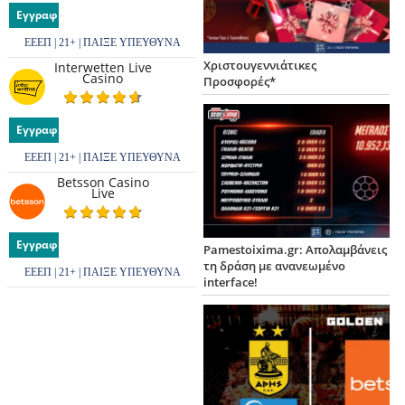
Εγγραφή
ΕΕΕΠ | 21+ | ΠΑΙΞΕ ΥΠΕΥΘΥΝΑ
Χριστουγεννιάτικες
Interwetten Live
Casino
Προσφορές*
Εγγραφή
ΕΕΕΠ | 21+ | ΠΑΙΞΕ ΥΠΕΥΘΥΝΑ
Betsson Casino
Live
Εγγραφή
Pamestoixima.gr: Απολαμβάνεις
τη δράση με ανανεωμένο
ΕΕΕΠ | 21+ | ΠΑΙΞΕ ΥΠΕΥΘΥΝΑ
interface!