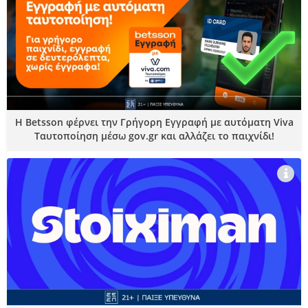
Η Betsson φέρνει την Γρήγορη Εγγραφή με αυτόματη Viva
Ταυτοποίηση μέσω gov.gr και αλλάζει το παιχνίδι!