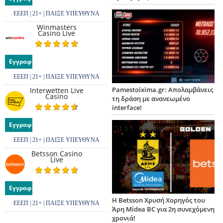
ΕΕΕΠ | 21+ | ΠΑΙΞΕ ΥΠΕΥΘΥΝΑ
Winmasters
Casino Live
Εγγραφή
ΕΕΕΠ | 21+ | ΠΑΙΞΕ ΥΠΕΥΘΥΝΑ
Pamestoixima.gr: Απολαμβάνεις
Interwetten Live
Casino
τη δράση με ανανεωμένο
interface!
Εγγραφή
ΕΕΕΠ | 21+ | ΠΑΙΞΕ ΥΠΕΥΘΥΝΑ
Betsson Casino
Live
Εγγραφή
Η Betsson Χρυσή Χορηγός του
ΕΕΕΠ | 21+ | ΠΑΙΞΕ ΥΠΕΥΘΥΝΑ
Άρη Midea BC για 2η συνεχόμενη
χρονιά!