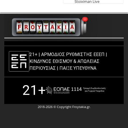
Stoiximan Live
Παιχνίδια
21+ | ΑΡΜΟΔΙΟΣ ΡΥΘΜΙΣΤΗΣ ΕΕΕΠ |
ΚΙΝΔΥΝΟΣ ΕΘΙΣΜΟΥ & ΑΠΩΛΕΙΑΣ
ΠΕΡΙΟΥΣΙΑΣ |
ΠΑΙΞΕ ΥΠΕΥΘΥΝΑ
21+
2018-2026 © Copyright Froytakia.gr.