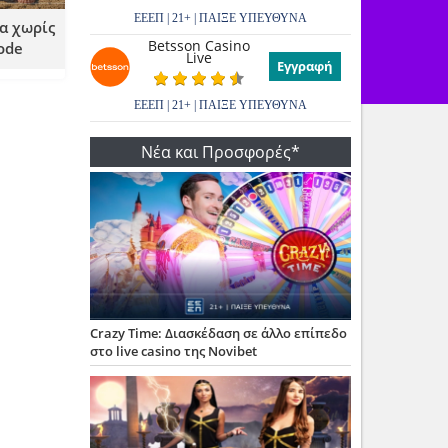
ΕΕΕΠ | 21+ | ΠΑΙΞΕ ΥΠΕΥΘΥΝΑ
α χωρίς
Betsson Casino
ode
Live
Εγγραφή
ΕΕΕΠ | 21+ | ΠΑΙΞΕ ΥΠΕΥΘΥΝΑ
Νέα και Προσφορές*
Crazy Time: Διασκέδαση σε άλλο επίπεδο
στο live casino της Novibet