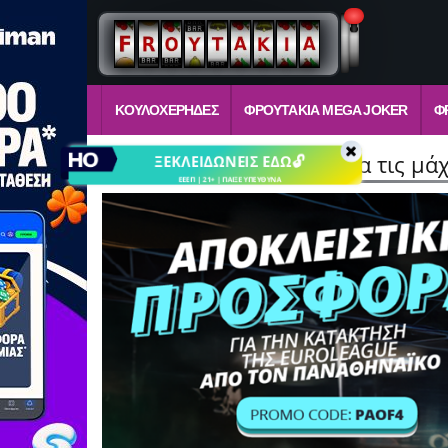
ΚΟΥΛΟΧΈΡΗΔΕΣ
ΦΡΟΥΤΆΚΙΑ MEGA JOKER
Φ
Μοναδική προσφορά* για τις μάχ
ΞΕΚΛΕΙΔΩΝΕΙΣ ΕΔΩ🔓
ΕΕΕΠ | 21+ | ΠΑΙΞΕ ΥΠΕΥΘΥΝΑ