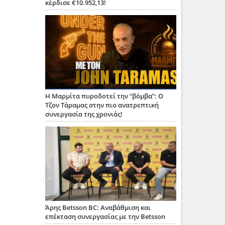
κέρδισε €10.952,13!
Η Μαρμίτα πυροδοτεί την “βόμβα”: Ο
Τζον Τάραμας στην πιο ανατρεπτική
συνεργασία της χρονιάς!
Άρης Betsson BC: Αναβάθμιση και
επέκταση συνεργασίας με την Betsson