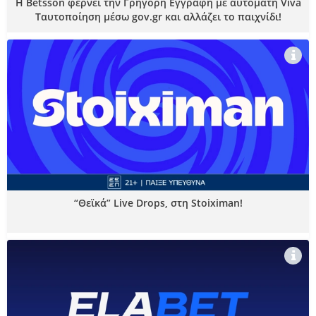
Η Betsson φέρνει την Γρήγορη Εγγραφή με αυτόματη Viva
Ταυτοποίηση μέσω gov.gr και αλλάζει το παιχνίδι!
“Θεϊκά” Live Drops, στη Stoiximan!