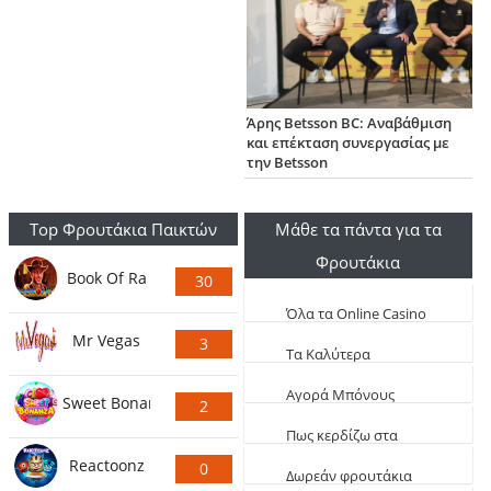
Άρης Betsson BC: Αναβάθμιση
και επέκταση συνεργασίας με
την Betsson
Top Φρουτάκια Παικτών
Μάθε τα πάντα για τα
Φρουτάκια
Book Of Ra
30
Ψήφους
Όλα τα Online Casino
Mr Vegas
3
Live
Τα Καλύτερα
Ψήφους
Φρουτάκια (Τα πιο
Aγορά Μπόνους
Sweet Bonanza
2
κερδοφόρα)
Φρουτάκια: Τα
Ψήφους
Πως κερδίζω στα
καλύτερα αγοραστά
Reactoonz
0
φρουτάκια
Δωρεάν φρουτάκια