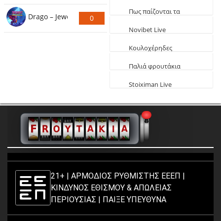
Ψήφους
EGT
Πως παίζονται τα
Drago – Jewels of Fortune
0
φρουτάκια
Novibet Live
Ψήφους
παιχνίδια
Κουλοχέρηδες
δωρεάν Φαραώ
Παλιά φρουτάκια
δωρεάν
Stoiximan Live
Παιχνίδια
21+ | ΑΡΜΟΔΙΟΣ ΡΥΘΜΙΣΤΗΣ ΕΕΕΠ |
ΚΙΝΔΥΝΟΣ ΕΘΙΣΜΟΥ & ΑΠΩΛΕΙΑΣ
ΠΕΡΙΟΥΣΙΑΣ |
ΠΑΙΞΕ ΥΠΕΥΘΥΝΑ