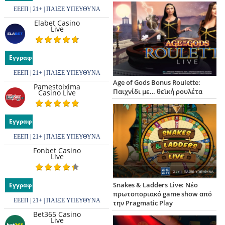
ΕΕΕΠ | 21+ | ΠΑΙΞΕ ΥΠΕΥΘΥΝΑ
Elabet Casino
Live
Εγγραφή
ΕΕΕΠ | 21+ | ΠΑΙΞΕ ΥΠΕΥΘΥΝΑ
Age of Gods Bonus Roulette:
Pamestoixima
Παιχνίδι με… θεϊκή ρουλέτα
Casino Live
Εγγραφή
ΕΕΕΠ | 21+ | ΠΑΙΞΕ ΥΠΕΥΘΥΝΑ
Fonbet Casino
Live
Snakes & Ladders Live: Νέο
Εγγραφή
πρωτοποριακό game show από
ΕΕΕΠ | 21+ | ΠΑΙΞΕ ΥΠΕΥΘΥΝΑ
την Pragmatic Play
Bet365 Casino
Live