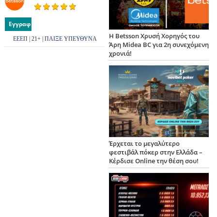
Εγγραφή
Η Betsson Χρυσή Χορηγός του
ΕΕΕΠ | 21+ | ΠΑΙΞΕ ΥΠΕΥΘΥΝΑ
Άρη Midea BC για 2η συνεχόμενη
χρονιά!
Έρχεται το μεγαλύτερο
φεστιβάλ πόκερ στην Ελλάδα –
Κέρδισε Online την θέση σου!