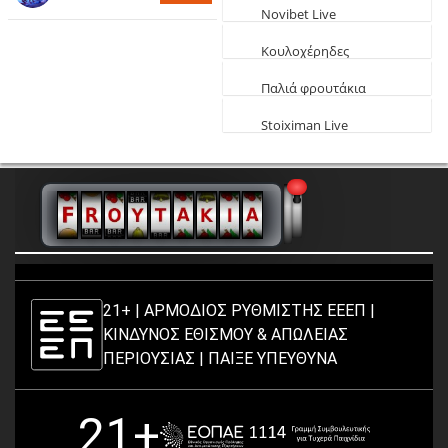
φρουτάκια
Novibet Live
Ψήφους
παιχνίδια
Κουλοχέρηδες
δωρεάν Φαραώ
Παλιά φρουτάκια
δωρεάν
Stoiximan Live
Παιχνίδια
21+ | ΑΡΜΟΔΙΟΣ ΡΥΘΜΙΣΤΗΣ ΕΕΕΠ |
ΚΙΝΔΥΝΟΣ ΕΘΙΣΜΟΥ & ΑΠΩΛΕΙΑΣ
ΠΕΡΙΟΥΣΙΑΣ |
ΠΑΙΞΕ ΥΠΕΥΘΥΝΑ
21+