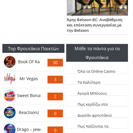
Άρης Betsson BC: Αναβάθμιση
και επέκταση συνεργασίας με
την Betsson
Top Φρουτάκια Παικτών
Μάθε τα πάντα για τα
Φρουτάκια
Book Of Ra
30
Ψήφους
Όλα τα Online Casino
Mr Vegas
3
Live
Τα Καλύτερα
Ψήφους
Φρουτάκια (Τα πιο
Aγορά Μπόνους
Sweet Bonanza
2
κερδοφόρα)
Φρουτάκια: Τα
Ψήφους
Πως κερδίζω στα
καλύτερα αγοραστά
Reactoonz
0
φρουτάκια
Δωρεάν φρουτάκια
Ψήφους
EGT
Πως παίζονται τα
Drago – Jewels of Fortune
0