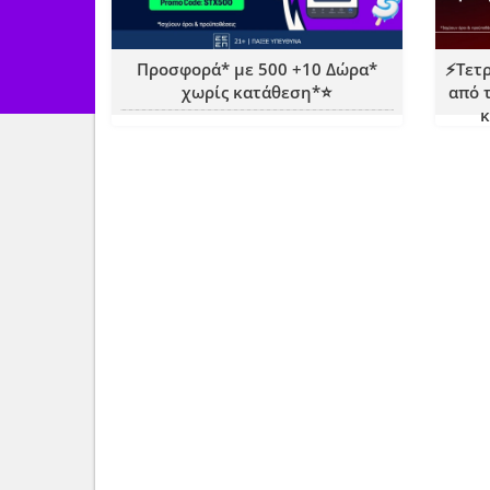
Προσφορά* με 500 +10 Δώρα*
⚡Τετ
χωρίς κατάθεση*⭐
από τ
κ