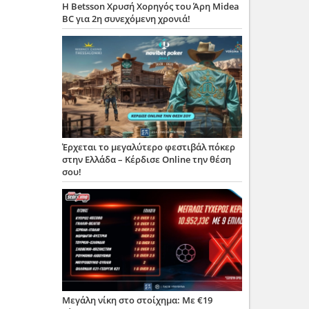
Η Betsson Χρυσή Χορηγός του Άρη Midea
BC για 2η συνεχόμενη χρονιά!
Έρχεται το μεγαλύτερο φεστιβάλ πόκερ
στην Ελλάδα – Κέρδισε Online την θέση
σου!
Μεγάλη νίκη στο στοίχημα: Με €19