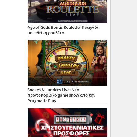
Age of Gods Bonus Roulette: Παιχνίδι
με… θεϊκή ρουλέτα
Snakes & Ladders Live: Νέο
πρωτοποριακό game show από την
Pragmatic Play