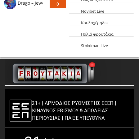
Drago – Jewels of Fortune
0
φρουτάκια
Novibet Live
Ψήφους
παιχνίδια
Κουλοχέρηδες
δωρεάν Φαραώ
Παλιά φρουτάκια
δωρεάν
Stoiximan Live
Παιχνίδια
21+ | ΑΡΜΟΔΙΟΣ ΡΥΘΜΙΣΤΗΣ ΕΕΕΠ |
ΚΙΝΔΥΝΟΣ ΕΘΙΣΜΟΥ & ΑΠΩΛΕΙΑΣ
ΠΕΡΙΟΥΣΙΑΣ |
ΠΑΙΞΕ ΥΠΕΥΘΥΝΑ