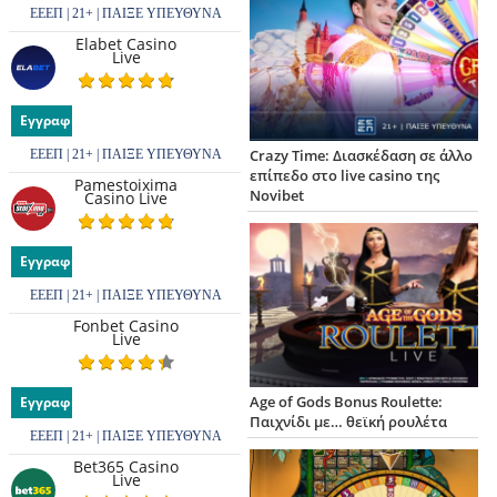
ΕΕΕΠ | 21+ | ΠΑΙΞΕ ΥΠΕΥΘΥΝΑ
Elabet Casino
Live
Εγγραφή
Crazy Time: Διασκέδαση σε άλλο
ΕΕΕΠ | 21+ | ΠΑΙΞΕ ΥΠΕΥΘΥΝΑ
επίπεδο στο live casino της
Pamestoixima
Novibet
Casino Live
Εγγραφή
ΕΕΕΠ | 21+ | ΠΑΙΞΕ ΥΠΕΥΘΥΝΑ
Fonbet Casino
Live
Age of Gods Bonus Roulette:
Εγγραφή
Παιχνίδι με… θεϊκή ρουλέτα
ΕΕΕΠ | 21+ | ΠΑΙΞΕ ΥΠΕΥΘΥΝΑ
Bet365 Casino
Live