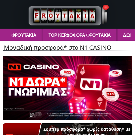
ΦΡΟΥΤΆΚΙΑ
TOP ΚΕΡΔΟΦΌΡΑ ΦΡΟΥΤΆΚΙΑ
ΔΩΡΕ
Μοναδική προσφορά* στο N1 CASINO
Σούπερ προσφορά* χωρίς κατάθεση* με