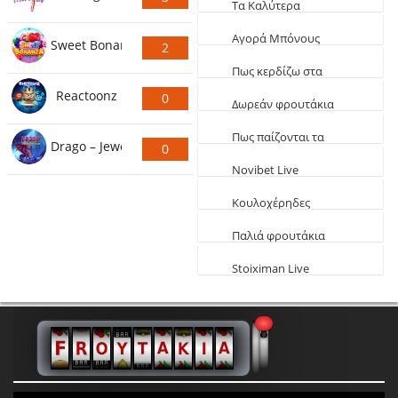
Τα Καλύτερα
Ψήφους
Φρουτάκια (Τα πιο
Aγορά Μπόνους
Sweet Bonanza
2
κερδοφόρα)
Φρουτάκια: Τα
Ψήφους
Πως κερδίζω στα
καλύτερα αγοραστά
Reactoonz
0
φρουτάκια
Δωρεάν φρουτάκια
Ψήφους
EGT
Πως παίζονται τα
Drago – Jewels of Fortune
0
φρουτάκια
Novibet Live
Ψήφους
παιχνίδια
Κουλοχέρηδες
δωρεάν Φαραώ
Παλιά φρουτάκια
δωρεάν
Stoiximan Live
Παιχνίδια