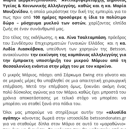
Υγείας & Κοινωνικής Αλληλεγγύης, καθώς και η κα. Μαρία
Μουζενίδου
, η οποία μοιράστηκε την δική της εμπειρία, για το
πως πριν από
100 ημέρες
προσέφερε η ίδια το πολύτιμο
δώρο – μόσχευμα μυελού των οστών,
χαρίζοντας ελπίδα
ζωής σε έναν συνάνθρωπό μας.
Στο τέλος της εκδήλωσης, η
κα. Λίνα Τσαλταμπάση
, πρόεδρος
του
Συνδέσμου Επιχειρηματιών Γυναικών Ελλάδος
και η
κα.
Λυδία Λιασκόβσκα,
υπεύθυνη των χορηγιών της Betsson,
ανακοίνωσαν
την εκκίνηση της καμπάνιας αλληλεγγύης για
την έμπρακτη υποστήριξη του μικρού Μάριου από τη
Θεσσαλονίκη ενάντια στην μάχη του με τον καρκίνο.
O μικρός Μάριος, πάσχει από Σάρκωμα Ewing στο γόνατο και
σε μερικές μέρες θα υποβληθεί σε μια απαιτητική χειρουργική
επέμβαση. Μετά την επέμβαση όμως, ξεκινάει ακόμη ένας
πολύ δύσκολος αγώνας για τον Μάριο, καθώς έχει μπροστά του
χρόνια αποκατάστασης με τελικό στόχο να μπορέσει να
μπορέσει να σταθεί ξανά στα πόδια του.
Όλοι μας μπορούμε να στηρίξουμε αυτήν την
«αλυσίδα
αγάπης»
κάνοντας δωρεά στην ιστοσελίδα
betssondonates.gr
για να σταθούμε δίπλα στον Μάριο σε αυτό το «μαραθώνιο»