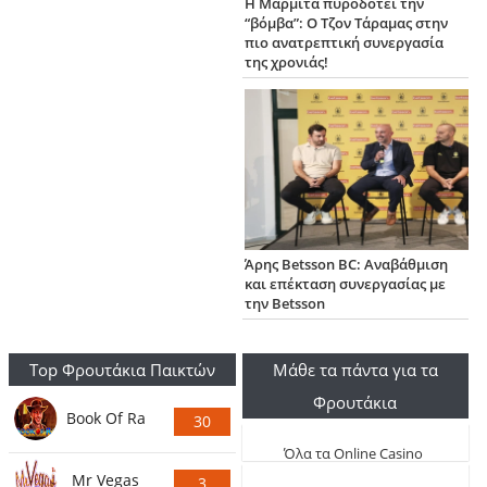
Η Μαρμίτα πυροδοτεί την
“βόμβα”: Ο Τζον Τάραμας στην
πιο ανατρεπτική συνεργασία
της χρονιάς!
Άρης Betsson BC: Αναβάθμιση
και επέκταση συνεργασίας με
την Betsson
Top Φρουτάκια Παικτών
Μάθε τα πάντα για τα
Φρουτάκια
Book Of Ra
30
Ψήφους
Όλα τα Online Casino
Mr Vegas
3
Live