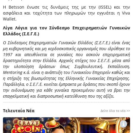
Η
Betsson
ένωσε τις δυνάμεις της με την (ΙSSEL) και την
ασφάλεια και ταχύτητα των πληρωμών την εγγυάται η
Viva
Wallet
.
Λίγα Λόγια για τον Σύνδεσμο Επιχειρηματιών Γυναικών
Ελλάδος (Σ.Ε.Γ.Ε.)
Ο Σύνδεσμος Επιχειρηματιών Γυναικών Ελλάδος (Σ.Ε.Γ.Ε.) είναι ένας
μη κυβερνητικός και μη κερδοσκοπικός οργανισμός που ιδρύθηκε το
1997 και απευθύνεται σε γυναίκες που ασκούν επιχειρηματική
δραστηριότητα στην Ελλάδα. Αρχικός στόχος του Σ.Ε.Γ.Ε. μέσα από
την υλοποίηση δράσεων όπως Συμβουλευτική, Εκπαίδευση,
Mentoring κ.ά. είναι η ανάπτυξη του Γυναικείου Επιχειρείν καθώς και
η στήριξη της βιωσιμότητας της Ελληνικής Γυναικείας Επιχείρησης.
Παράλληλα, ο Σ.Ε.Γ.Ε. κινείται έμπρακτα με δράσεις που σκοπό έχουν
την ενδυνάμωση για κάθε γυναίκα προκειμένου αυτή να βρει την
επαγγελματική και διαπροσωπική κατεύθυνση που της αξίζει.
Τελευταία Νέα
Δείτε όλα τα νέα >>