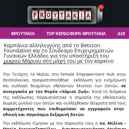
ΦΡΟΥΤΆΚΙΑ
TOP ΚΕΡΔΟΦΌΡΑ ΦΡΟΥΤΆΚΙΑ
ΔΩΡΕ
Καμπάνια αλληλεγγύης από το Betsson
Foundation και το Σύνδεσμο Επιχειρηματιών
Γυναικών Ελλάδος για την υποστήριξη του
μικρού Μάριου στη μάχη του με τον καρκίνο
Την Τετάρτη 14 Μαΐου στο Female Empowerment Hub στην
Θεσσαλονίκη, πραγματοποιήθηκε εκδήλωση για ενημέρωση
και συλλογή δειγμάτων εθελοντών Μυελού των Οστών,
σε
συνεργασία με τον Φορέα «Χάρισε Ζωή».
Κατά τη διάρκεια
της εκδήλωσης, παρουσιάστηκε η σημασία της εθελοντικής
δωρεάς μυελού των οστών και συλλέχθηκαν δείγματα από τους
συμμετέχοντες που επιθυμούσαν να εγγραφούν στην
εθνική και παγκόσμια δεξαμενή δοτών.
Την εκδήλωση τίμησαν με την παρουσία τους η
κα. Μελίνα –
Μαρία Δερμεντζοπούλου,
Αντιπεριφερειάρχης Δημόσιας