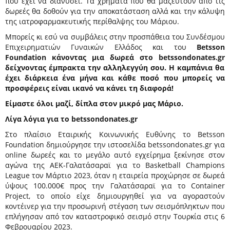
που έχει να διανύσει. Τα χρήματα που θα μαζευτούν από τις
δωρεές θα δοθούν για την αποκατάσταση αλλά και την κάλυψη
της ιατροφαρμακευτικής περίθαλψης του Μάριου.
Μπορείς κι εσύ να συμβάλεις στην προσπάθεια του
Συνδέσμου
Επιχειρηματιών Γυναικών Ελλάδος
και του
Betsson
Foundation
κάνοντας μια δωρεά στο
betssondonates.gr
δείχνοντας έμπρακτα την αλληλεγγύη σου. Η καμπάνια θα
έχει διάρκεια ένα μήνα και κάθε ποσό που μπορείς να
προσφέρεις είναι ικανό να κάνει τη διαφορά!
Είμαστε όλοι μαζί, δίπλα στον μικρό μας Μάριο.
Λίγα λόγια για το
betssondonates.gr
Στο πλαίσιο Εταιρικής Κοινωνικής Ευθύνης το Betsson
Foundation δημιούργησε την ιστοσελίδα betssondonates.gr για
online δωρεές και το μεγάλο αυτό εγχείρημα ξεκίνησε στον
αγώνα της ΑΕΚ-Γαλατάσαραϊ για το Basketball Champions
League τον Μάρτιο 2023, όταν η εταιρεία προχώρησε σε δωρεά
ύψους 100.000€ προς την Γαλατάσαραϊ για το Container
Project, το οποίο είχε δημιουργηθεί για να αγοραστούν
κοντέινερ για την προσωρινή στέγαση των σεισμόπληκτων που
επλήγησαν από τον καταστροφικό σεισμό στην Τουρκία στις 6
Φεβρουαρίου 2023.