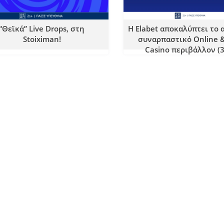
“Θεϊκά” Live Drops, στη
Η Elabet αποκαλύπτει το 
Stoiximan!
συναρπαστικό Online &
Casino περιβάλλον (3