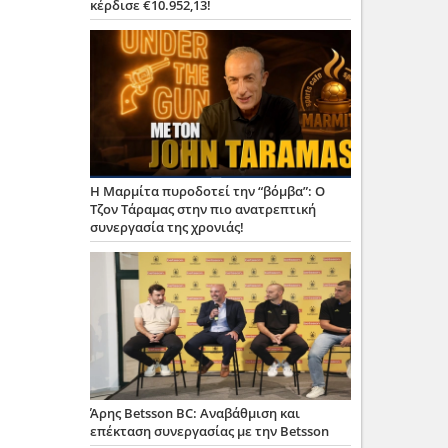
κέρδισε €10.952,13!
Η Μαρμίτα πυροδοτεί την “βόμβα”: Ο
Τζον Τάραμας στην πιο ανατρεπτική
συνεργασία της χρονιάς!
Άρης Betsson BC: Αναβάθμιση και
επέκταση συνεργασίας με την Betsson