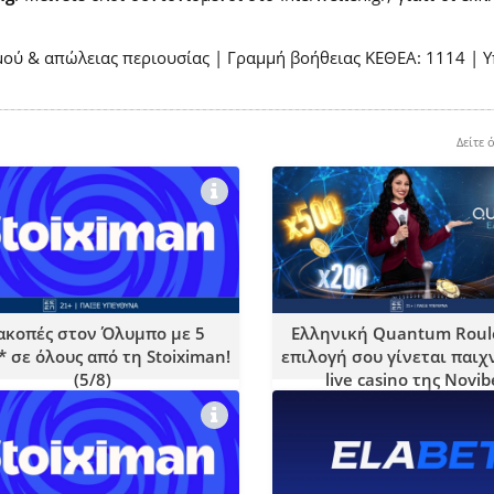
μού & απώλειας περιουσίας | Γραμμή βοήθειας ΚΕΘΕΑ: 1114 | 
Δείτε 
ακοπές στον Όλυμπο με 5
Ελληνική Quantum Roule
 σε όλους από τη Stoiximan!
επιλογή σου γίνεται παιχ
(5/8)
live casino της Novib