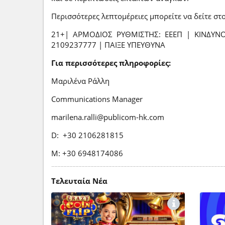
Περισσότερες λεπτομέρε
ιες μπορείτε να δείτε στ
21+| ΑΡΜΟΔΙΟΣ ΡΥΘΜΙΣΤΗΣ: ΕΕΕΠ | ΚΙΝΔΥΝ
2109237777 | ΠΑΙΞΕ ΥΠΕΥΘΥΝΑ
Για περισσότερες πληροφορίες:
Μαριλένα Ράλλη
Communications Manager
marilena.ralli@publicom-hk.com
D: +30 2106281815
M: +30
6948174086
Τελευταία Νέα