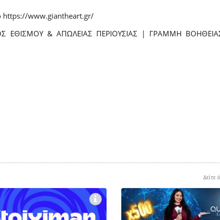
ο
https://www.giantheart.gr/
ΟΣ ΕΘΙΣΜΟΥ & ΑΠΩΛΕΙΑΣ ΠΕΡΙΟΥΣΙΑΣ | ΓΡΑΜΜΗ ΒΟΗΘΕΙΑ
Δείτε 