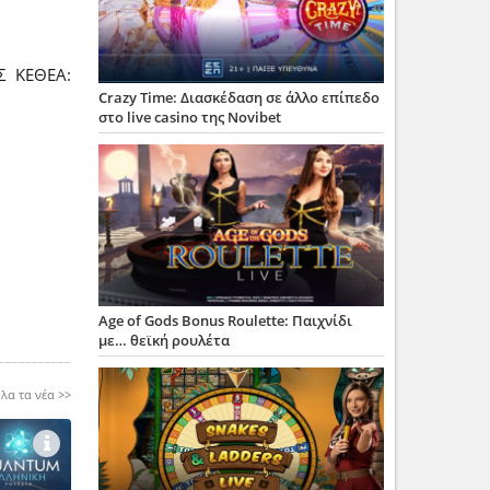
Σ ΚΕΘΕΑ:
Crazy Time: Διασκέδαση σε άλλο επίπεδο
στο live casino της Novibet
Age of Gods Bonus Roulette: Παιχνίδι
με… θεϊκή ρουλέτα
όλα τα νέα >>