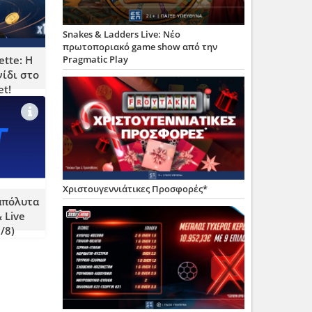
Snakes & Ladders Live: Νέο
πρωτοποριακό game show από την
Pragmatic Play
tte: Η
νίδι στο
et!
Χριστουγεννιάτικες Προσφορές*
απόλυτα
 Live
/8)