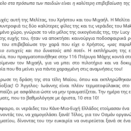
ελο στα πρόσωπα των παιδιών είναι η καλύτερη επιβεβαίωση της 
χές: αυτή της Μελίτας, του Χρήστου και του Μιχαήλ. Η Μελίτα
υντροφιά τις δύο καλύτερες φίλες της και τις νεράιδες του Μa
ένο χώρο, γνώρισε το νέο μέλος της οικογένειάς της, την Lucy
ης ευχής του, ήταν να αποκτήσει καινούργια ποδοσφαιρικά ρ
α του επιβεβαίωσε την χαρά που είχε ο Χρήστος,
«μας παρα
ιο ευτυχείς και πιο δυνατούς από ποτέ».
Η εκπλήρωση της ε
ρία, που πραγματοποιήθηκε στην 116 Πτέρυγα Μάχης κοντά στ
ρίμεναν τον Μιχαήλ, για να μπει στο πιλοτήριο και να δοκι
ία που θα μείνει για πάντα χαραγμένη στις αναμνήσεις του!
ήρωσε τη δράση της στα τέλη Μαΐου, όπου και εκπληρώθηκα
δοξίας! Ο Άγγελος- Ιωάννης είναι πλέον τερματοφύλακας στο
αίζει με ασφάλεια ώστε να μην τραυματίζεται. Την ημέρα της ε
 ματς, που το βαθμολόγησε με άριστα, 10 στα 10!
σφαιρο, οι νεράιδες του Κάνε-Μια-Ευχή Ελλάδος ετοίμασαν ένα
νοντάς τον, να χαμογελάσει ξανά! Τέλος, για τον Οσμάν οργαν
ματίου, δίνοντας του την ευκαιρία να ονειρεύεται ξανά σε ένα