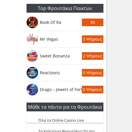
Top Φρουτάκια Παικτών
Book Of Ra
30
Ψήφους
Mr Vegas
3 Ψήφους
Sweet Bonanza
2 Ψήφους
Reactoonz
0 Ψήφους
Drago – Jewels of Fortune
0 Ψήφους
Μάθε τα πάντα για τα Φρουτάκια
Όλα τα Online Casino Live
Τα Καλύτερα Φρουτάκια (Τα πιο