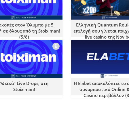
ακοπές στον Όλυμπο με 5
Ελληνική Quantum Roule
 σε όλους από τη Stoiximan!
επιλογή σου γίνεται παιχ
(5/8)
live casino της Novib
“Θεϊκά” Live Drops, στη
Η Elabet αποκαλύπτει το 
Stoiximan!
συναρπαστικό Online &
Casino περιβάλλον (3