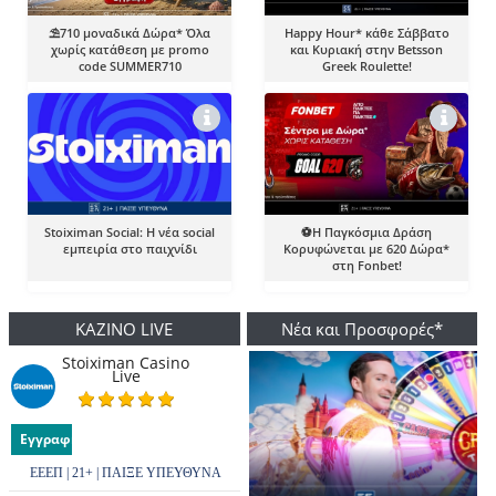
⛱️710 μοναδικά Δώρα* Όλα
Happy Hour* κάθε Σάββατο
χωρίς κατάθεση με promo
και Κυριακή στην Betsson
code SUMMER710
Greek Roulette!
Stoiximan Social: Η νέα social
⚽Η Παγκόσμια Δράση
εμπειρία στο παιχνίδι
Κορυφώνεται με 620 Δώρα*
στη Fonbet!
ΚΑΖΙΝΟ LIVE
Νέα και Προσφορές*
Stoiximan Casino
Live
Εγγραφή
ΕΕΕΠ | 21+ | ΠΑΙΞΕ ΥΠΕΥΘΥΝΑ