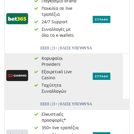
Παγκόσμιο brand
Ποικιλία σε live
τραπέζια
ΕΓΓΡΑΦΉ
24/7 Support
Συναλλαγές με
όλα τα e-wallets
ΕΕΕΠ | 21+ | ΠΑΙΞΕ ΥΠΕΥΘΥΝΑ
Κορυφαίοι
Providers
Εξαιρετικό Live
ΕΓΓΡΑΦΉ
Casino
Ταχύτητα
Συναλλαγών
ΕΕΕΠ | 21+ | ΠΑΙΞΕ ΥΠΕΥΘΥΝΑ
Ελκυστικές
προσφορές*
350+ live τραπέζια