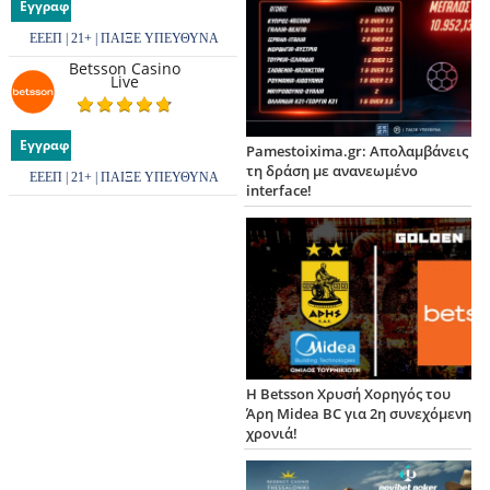
Εγγραφή
ΕΕΕΠ | 21+ | ΠΑΙΞΕ ΥΠΕΥΘΥΝΑ
Betsson Casino
Live
Εγγραφή
Pamestoixima.gr: Απολαμβάνεις
τη δράση με ανανεωμένο
ΕΕΕΠ | 21+ | ΠΑΙΞΕ ΥΠΕΥΘΥΝΑ
interface!
Η Betsson Χρυσή Χορηγός του
Άρη Midea BC για 2η συνεχόμενη
χρονιά!