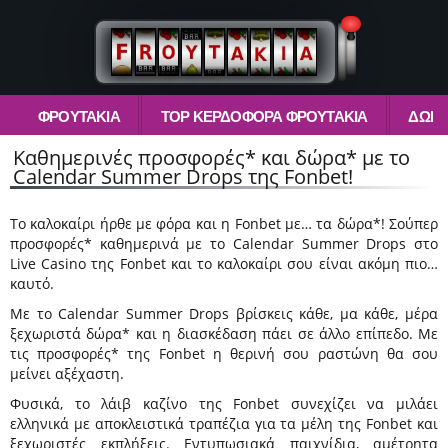
ΦΡΟΥΤΆΚΙΑ
TOP ΚΕΡΔΟΦΌΡΑ ΦΡΟΥΤΆΚΙΑ
ΔΩΡΕ
Καθημερινές προσφορές* και δώρα* με το
Calendar Summer Drops της Fonbet!
Το καλοκαίρι ήρθε με φόρα και η Fonbet με… τα δώρα*! Σούπερ
προσφορές* καθημερινά με το Calendar Summer Drops στο
Live Casino της Fonbet και το καλοκαίρι σου είναι ακόμη πιο…
καυτό.
Με το Calendar Summer Drops βρίσκεις κάθε, μα κάθε, μέρα
ξεχωριστά δώρα* και η διασκέδαση πάει σε άλλο επίπεδο. Με
τις προσφορές* της Fonbet η θερινή σου ραστώνη θα σου
μείνει αξέχαστη.
Φυσικά, το λάιβ καζίνο της Fonbet συνεχίζει να μιλάει
ελληνικά με αποκλειστικά τραπέζια για τα μέλη της Fonbet και
ξεχωριστές εκπλήξεις. Εντυπωσιακά παιχνίδια, αμέτρητα