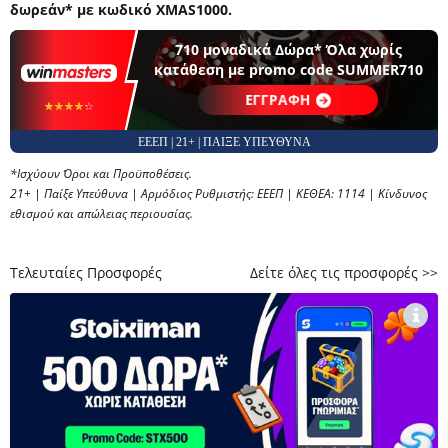
δωρεάν* με κωδικό XMAS1000.
710 μοναδικά Δώρα* Όλα χωρίς
κατάθεση με promo code SUMMER710
ΕΓΓΡΑΦΗ
☆☆☆☆☆
★★★★★
ΕΕΕΠ | 21+ | ΠΑΙΞΕ ΥΠΕΥΘΥΝΑ
*Ισχύουν Όροι και Προϋποθέσεις.
21+ | Παίξε Υπεύθυνα | Αρμόδιος Ρυθμιστής: ΕΕΕΠ | ΚΕΘΕΑ: 1114 | Κίνδυνος
εθισμού και απώλειας περιουσίας.
Τελευταίες Προσφορές
Δείτε όλες τις προσφορές >>