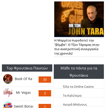
Η Μαρμίτα πυροδοτεί την
“βόμβα”: Ο Τζον Τάραμας στην
πιο ανατρεπτική συνεργασία
της χρονιάς!
Top Φρουτάκια Παικτών
Μάθε τα πάντα για τα
Φρουτάκια
Book Of Ra
30
Ψήφους
Όλα τα Online Casino
Mr Vegas
3
Live
Τα Καλύτερα
Ψήφους
Φρουτάκια (Τα πιο
Aγορά Μπόνους
Sweet Bonanza
2