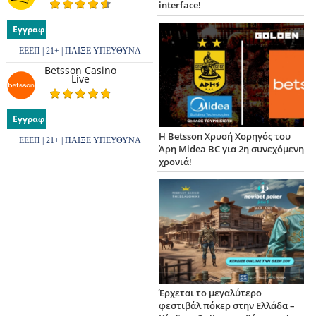
interface!
Εγγραφή
ΕΕΕΠ | 21+ | ΠΑΙΞΕ ΥΠΕΥΘΥΝΑ
Betsson Casino
Live
Εγγραφή
Η Betsson Χρυσή Χορηγός του
ΕΕΕΠ | 21+ | ΠΑΙΞΕ ΥΠΕΥΘΥΝΑ
Άρη Midea BC για 2η συνεχόμενη
χρονιά!
Έρχεται το μεγαλύτερο
φεστιβάλ πόκερ στην Ελλάδα –