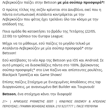
Λεβερκούζεν παίζει στην Betsson
με μία σούπερ προσφορά*!
Ο πρώτος τίτλος της σεζόν κρίνεται στο Δουβλίνο, εκεί που η
πάντα εντυπωσιακή Αταλάντα κοντράρεται με την
Λεβερκούζεν που φέτος έχει τρελάνει όλο τον κόσμο με την
απόδοσή της.
Ποια ομάδα θα κατακτήσει το βράδυ της Τετάρτης (22/05,
22:00) το τρόπαιο του Europa League;
Μέχρι να το μάθουμε, εσύ παίζεις το μεγάλο τελικό με
Αταλάντα-Λεβερκούζεν με μία σούπερ προσφορά* στην
Betsson!
Εσύ κατέβασες το νέο App της Betsson για iOS και Αndroid; Σε
αυτό μπορείς να διασκεδάζεις πάντα στο 100%, βρίσκοντας
σούπερ προσφορές* στο Live Καζίνο και απίστευτες ρουλέτες,
Blackjack Τραπέζια και Game Shows!
Επίσης παίζεις Στοίχημα με Ενισχυμένες Αποδόσεις στις top
διοργανώσεις, με ανανεωμένο Bet Builder και Τουρνουά!
Betsson
,
ένα στοίχημα κάνει την διαφορά!
21+ | ΑΡΜΟΔΙΟΣ ΡΥΘΜΙΣΤΗΣ ΕΕΕΠ | ΚΙΝΔΥΝΟΣ ΕΘΙΣΜΟΥ & ΑΠΩΛΕΙΑΣ
ΠΕΡΙΟΥΣΙΑΣ| ΓΡΑΜΜΗ ΒΟΗΘΕΙΑΣ ΚΕΘΕΑ: 210 9237777 | ΠΑΙΞΕ ΥΠΕΥΘΥΝΑ