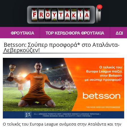
ΦΡΟΥΤΆΚΙΑ
TOP ΚΕΡΔΟΦΌΡΑ ΦΡΟΥΤΆΚΙΑ
ΔΩΡΕ
Betsson: Σούπερ προσφορά* στο Αταλάντα-
Λεβερκούζεν!
Ο τελικός του Europa League ανάμεσα στην Αταλάντα και την