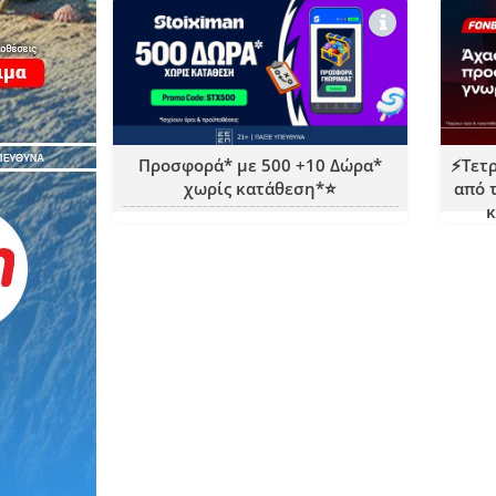
Προσφορά* με 500 +10 Δώρα*
⚡Τετ
χωρίς κατάθεση*⭐
από τ
κ