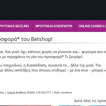
ΡΟΥΤΆΚΙΑ SIZZLING
ΦΡΟΥΤΆΚΙΑ ΚΛΕΟΠΆΤΡΑ
ONLINE CASINO L
οσφορά* του Betshop!
ι. Και γιατί όχι, κάποιες φορές να γίνονται και… φιγούρα σου 
ι με περηφάνια τη νέα του προσφορά* Τι ζευγάρι!
ου παιχνιδιού, η διασκέδαση, συναντά το… άλλο της μισό. Την
με άλλες εκπλήξεις που όποιος επιθυμεί – με ένα κλικ – μπορεί ν
σίας | Γραμμή Βοήθειας ΚΕΘΕΑ: 210 9237777 | Παίξε υπεύθυνα
Δείτε όλες τις προ