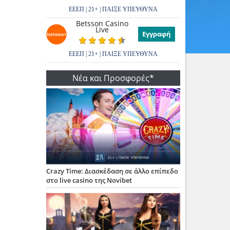
ΕΕΕΠ | 21+ | ΠΑΙΞΕ ΥΠΕΥΘΥΝΑ
Betsson Casino
Live
Εγγραφή
ΕΕΕΠ | 21+ | ΠΑΙΞΕ ΥΠΕΥΘΥΝΑ
Νέα και Προσφορές*
Crazy Time: Διασκέδαση σε άλλο επίπεδο
στο live casino της Novibet