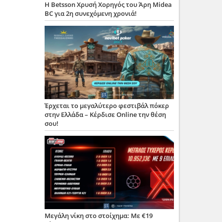
Η Betsson Χρυσή Χορηγός του Άρη Midea
BC για 2η συνεχόμενη χρονιά!
Έρχεται το μεγαλύτερο φεστιβάλ πόκερ
στην Ελλάδα – Κέρδισε Online την θέση
σου!
Μεγάλη νίκη στο στοίχημα: Με €19