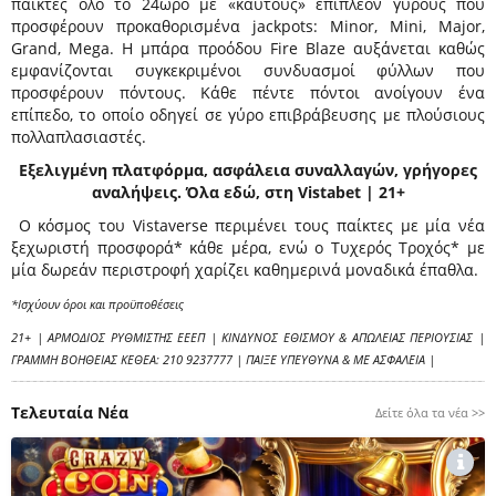
παίκτες όλο το 24ωρο με «καυτούς» επιπλέον γύρους που
προσφέρουν προκαθορισμένα jackpots: Minor, Mini, Major,
Grand, Mega. Η μπάρα προόδου Fire Blaze αυξάνεται καθώς
εμφανίζονται συγκεκριμένοι συνδυασμοί φύλλων που
προσφέρουν πόντους. Κάθε πέντε πόντοι ανοίγουν ένα
επίπεδο, το οποίο οδηγεί σε γύρο επιβράβευσης με πλούσιους
πολλαπλασιαστές.
Εξελιγμένη πλατφόρμα, ασφάλεια συναλλαγών, γρήγορες
αναλήψεις. Όλα εδώ, στη Vistabet |
21+
Ο κόσμος του Vistaverse περιμένει τους παίκτες με μία νέα
ξεχωριστή προσφορά* κάθε μέρα, ενώ o Τυχερός Τροχός* με
μία δωρεάν περιστροφή χαρίζει καθημερινά μοναδικά έπαθλα.
*Ισχύουν όροι και προϋποθέσεις
21+ | ΑΡΜΟΔΙΟΣ ΡΥΘΜΙΣΤΗΣ ΕΕΕΠ | ΚΙΝΔΥΝΟΣ ΕΘΙΣΜΟΥ & ΑΠΩΛΕΙΑΣ ΠΕΡΙΟΥΣΙΑΣ |
ΓΡΑΜΜΗ ΒΟΗΘΕΙΑΣ ΚΕΘΕΑ: 210 9237777 | ΠΑΙΞΕ ΥΠΕΥΘΥΝΑ & ΜΕ ΑΣΦΑΛΕΙΑ |
Τελευταία Νέα
Δείτε όλα τα νέα >>