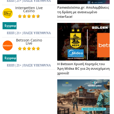
ΕΕΕΠ | 21+ | ΠΑΙΞΕ ΥΠΕΥΘΥΝΑ
Pamestoixima.gr: Απολαμβάνεις
Interwetten Live
Casino
τη δράση με ανανεωμένο
interface!
Εγγραφή
ΕΕΕΠ | 21+ | ΠΑΙΞΕ ΥΠΕΥΘΥΝΑ
Betsson Casino
Live
Εγγραφή
Η Betsson Χρυσή Χορηγός του
ΕΕΕΠ | 21+ | ΠΑΙΞΕ ΥΠΕΥΘΥΝΑ
Άρη Midea BC για 2η συνεχόμενη
χρονιά!