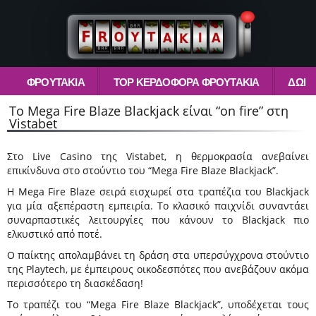
ΦΡΟΥΤΆΚΙΑ
TOP ΚΕΡΔΟΦΌΡΑ ΦΡΟΥΤΆΚΙΑ
ΔΩΡΕ
To Mega Fire Blaze Blackjack είναι “on fire” στη
Vistabet
Στο Live Casino της Vistabet, η θερμοκρασία ανεβαίνει
επικίνδυνα στο στούντιο του “Mega Fire Blaze Blackjack”.
Η Mega Fire Blaze σειρά εισχωρεί στα τραπέζια του Blackjack
για μία αξεπέραστη εμπειρία. Το κλασικό παιχνίδι συναντάει
συναρπαστικές λειτουργίες που κάνουν το Blackjack πιο
ελκυστικό από ποτέ.
Ο παίκτης απολαμβάνει τη δράση στα υπερσύγχρονα στούντιο
της Playtech, με έμπειρους οικοδεσπότες που ανεβάζουν ακόμα
περισσότερο τη διασκέδαση!
Τ
ο τραπέζι του “Mega Fire Blaze Blackjack”, υποδέχεται τους