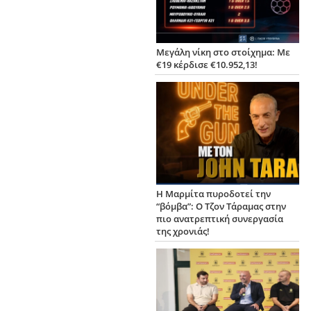
Μεγάλη νίκη στο στοίχημα: Με
€19 κέρδισε €10.952,13!
Η Μαρμίτα πυροδοτεί την
“βόμβα”: Ο Τζον Τάραμας στην
πιο ανατρεπτική συνεργασία
της χρονιάς!