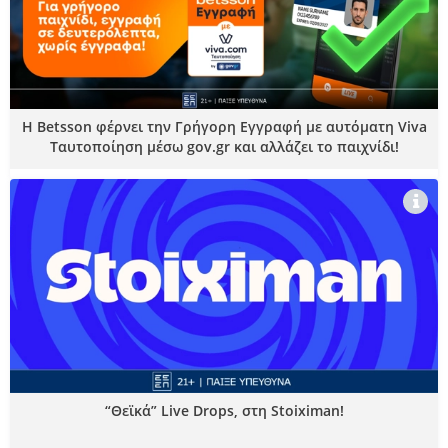
Η Betsson φέρνει την Γρήγορη Εγγραφή με αυτόματη Viva
Ταυτοποίηση μέσω gov.gr και αλλάζει το παιχνίδι!
“Θεϊκά” Live Drops, στη Stoiximan!