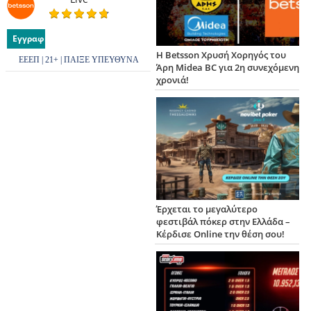
Εγγραφή
Η Betsson Χρυσή Χορηγός του
ΕΕΕΠ | 21+ | ΠΑΙΞΕ ΥΠΕΥΘΥΝΑ
Άρη Midea BC για 2η συνεχόμενη
χρονιά!
Έρχεται το μεγαλύτερο
φεστιβάλ πόκερ στην Ελλάδα –
Κέρδισε Online την θέση σου!