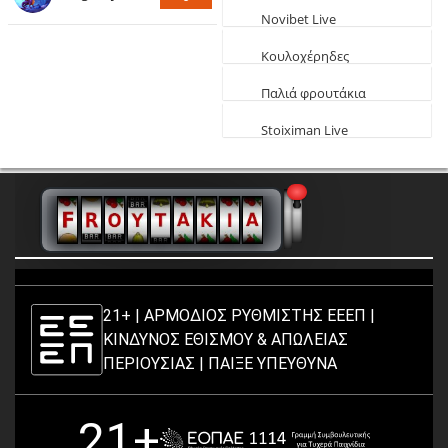
φρουτάκια
Novibet Live
Ψήφους
παιχνίδια
Κουλοχέρηδες
δωρεάν Φαραώ
Παλιά φρουτάκια
δωρεάν
Stoiximan Live
Παιχνίδια
21+ | ΑΡΜΟΔΙΟΣ ΡΥΘΜΙΣΤΗΣ ΕΕΕΠ |
ΚΙΝΔΥΝΟΣ ΕΘΙΣΜΟΥ & ΑΠΩΛΕΙΑΣ
ΠΕΡΙΟΥΣΙΑΣ |
ΠΑΙΞΕ ΥΠΕΥΘΥΝΑ
21+