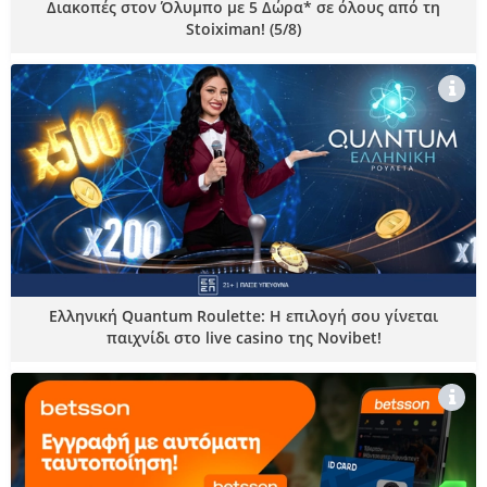
Διακοπές στον Όλυμπο με 5 Δώρα* σε όλους από τη
Stoiximan! (5/8)
Ελληνική Quantum Roulette: Η επιλογή σου γίνεται
παιχνίδι στο live casino της Novibet!