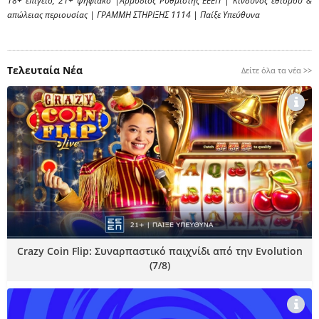
18+ επίγειο, 21+ ψηφιακό |Αρμόδιος Ρυθμιστής ΕΕΕΠ | Κίνδυνος εθισμού &
απώλειας περιουσίας | ΓΡΑΜΜΗ ΣΤΗΡΙΞΗΣ 1114 | Παίξε Υπεύθυνα
Τελευταία Νέα
Δείτε όλα τα νέα >>
Crazy Coin Flip: Συναρπαστικό παιχνίδι από την Evolution
(7/8)