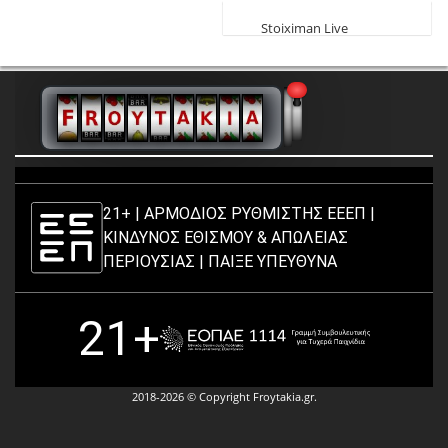
δωρεάν
Stoiximan Live
Παιχνίδια
21+ | ΑΡΜΟΔΙΟΣ ΡΥΘΜΙΣΤΗΣ ΕΕΕΠ |
ΚΙΝΔΥΝΟΣ ΕΘΙΣΜΟΥ & ΑΠΩΛΕΙΑΣ
ΠΕΡΙΟΥΣΙΑΣ |
ΠΑΙΞΕ ΥΠΕΥΘΥΝΑ
21+
2018-2026 © Copyright Froytakia.gr.