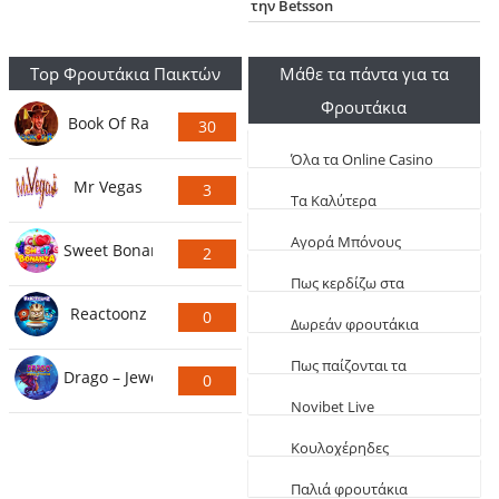
την Betsson
Top Φρουτάκια Παικτών
Μάθε τα πάντα για τα
Φρουτάκια
Book Of Ra
30
Ψήφους
Όλα τα Online Casino
Mr Vegas
3
Live
Τα Καλύτερα
Ψήφους
Φρουτάκια (Τα πιο
Aγορά Μπόνους
Sweet Bonanza
2
κερδοφόρα)
Φρουτάκια: Τα
Ψήφους
Πως κερδίζω στα
καλύτερα αγοραστά
Reactoonz
0
φρουτάκια
Δωρεάν φρουτάκια
Ψήφους
EGT
Πως παίζονται τα
Drago – Jewels of Fortune
0
φρουτάκια
Novibet Live
Ψήφους
παιχνίδια
Κουλοχέρηδες
δωρεάν Φαραώ
Παλιά φρουτάκια