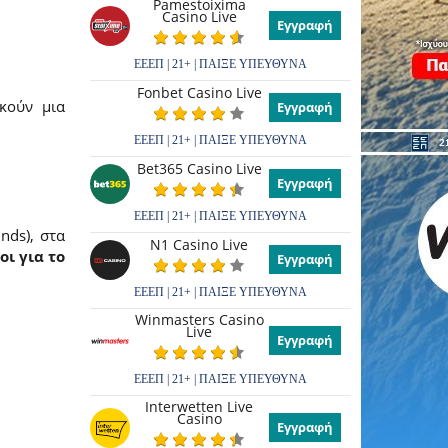
Pamestoixima
Casino Live
Εγγραφή
ΕΕΕΠ | 21+ | ΠΑΙΞΕ ΥΠΕΥΘΥΝΑ
Fonbet Casino Live
κούν μια
Εγγραφή
ΕΕΕΠ | 21+ | ΠΑΙΞΕ ΥΠΕΥΘΥΝΑ
Bet365 Casino Live
Εγγραφή
ΕΕΕΠ | 21+ | ΠΑΙΞΕ ΥΠΕΥΘΥΝΑ
nds), στα
N1 Casino Live
οι για το
Εγγραφή
ΕΕΕΠ | 21+ | ΠΑΙΞΕ ΥΠΕΥΘΥΝΑ
Winmasters Casino
Live
Εγγραφή
ΕΕΕΠ | 21+ | ΠΑΙΞΕ ΥΠΕΥΘΥΝΑ
Interwetten Live
Casino
Εγγραφή