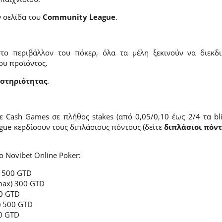
ν σελίδα του
Community League
.
το περιβάλλον του πόκερ, όλα τα μέλη ξεκινούν να διεκδι
ου προϊόντος.
στηριότητας
.
 Cash Games σε πλήθος stakes (από 0,05/0,10 έως 2/4 τα bli
gue κερδίσουν τους διπλάσιους πόντους (δείτε
διπλάσιοι πόντ
ο Novibet Online Poker:
1500 GTD
max) 300 GTD
0 GTD
)
500 GTD
0 GTD