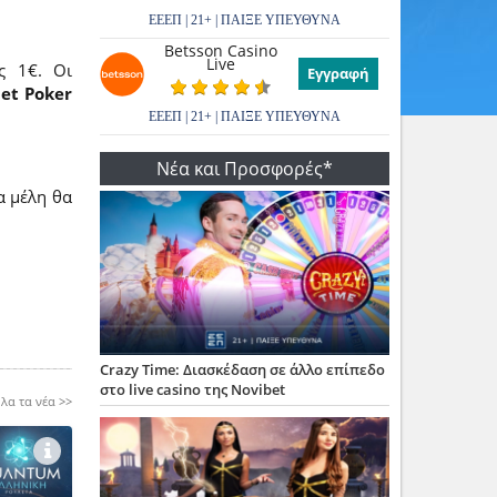
ΕΕΕΠ | 21+ | ΠΑΙΞΕ ΥΠΕΥΘΥΝΑ
Betsson Casino
Live
ς 1€. Οι
Εγγραφή
et Poker
ΕΕΕΠ | 21+ | ΠΑΙΞΕ ΥΠΕΥΘΥΝΑ
Νέα και Προσφορές*
α μέλη θα
Crazy Time: Διασκέδαση σε άλλο επίπεδο
στο live casino της Novibet
όλα τα νέα >>