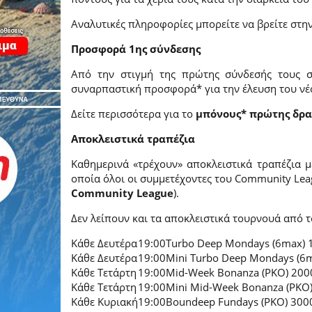
Αναλυτικές πληροφορίες μπορείτε να βρείτε στη
Προσφορά 1
ης
σύνδεσης
Από την στιγμή της πρώτης σύνδεσής τους σ
συναρπαστική προσφορά* για την έλευση του νέ
Δείτε περισσότερα για το
μπόνους* πρώτης δρα
Αποκλειστικά τραπέζια
Καθημερινά «τρέχουν» αποκλειστικά τραπέζια με
οποία όλοι οι συμμετέχοντες του Community Lea
Community League
).
Δεν λείπουν και τα αποκλειστικά τουρνουά από τ
Κάθε Δευτέρα
19:00
Turbo Deep Mondays (6max) 
Κάθε Δευτέρα
19:00
Mini Turbo Deep Mondays (6
Κάθε Τετάρτη
19:00
Mid-Week Bonanza (PKO) 200
Κάθε Τετάρτη
19:00
Mini Mid-Week Bonanza (PKO
Κάθε Κυριακή
19:00
Boundeep Fundays (PKO) 300