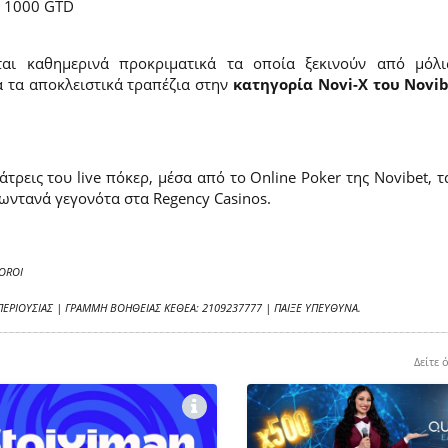
) 1000 GTD
ται καθημερινά προκριματικά τα οποία ξεκινούν από μόλι
 τα αποκλειστικά τραπέζια στην
κατηγορία Novi-X του Novib
τρεις του live πόκερ, μέσα από το Online Poker της Novibet, τ
ωντανά γεγονότα στα Regency Casinos.
OROI
ΕΡΙΟΥΣΙΑΣ | ΓΡΑΜΜΗ ΒΟΗΘΕΙΑΣ ΚΕΘΕΑ: 2109237777 | ΠΑΙΞΕ ΥΠΕΥΘΥΝΑ.
Δείτε 