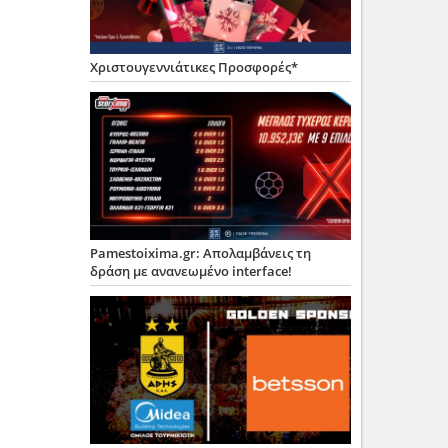
Χριστουγεννιάτικες Προσφορές*
Pamestoixima.gr: Απολαμβάνεις τη
δράση με ανανεωμένο interface!