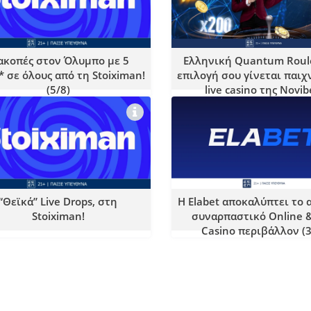
ακοπές στον Όλυμπο με 5
Ελληνική Quantum Roule
 σε όλους από τη Stoiximan!
επιλογή σου γίνεται παιχ
(5/8)
live casino της Novib
“Θεϊκά” Live Drops, στη
Η Elabet αποκαλύπτει το 
Stoiximan!
συναρπαστικό Online &
Casino περιβάλλον (3