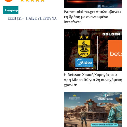
Εγγραφή
Pamestoixima.gr: Απολαμβάνεις
τη δράση με ανανεωμένο
ΕΕΕΠ | 21+ | ΠΑΙΞΕ ΥΠΕΥΘΥΝΑ
interface!
Η Betsson Χρυσή Χορηγός του
Άρη Midea BC για 2η συνεχόμενη
χρονιά!