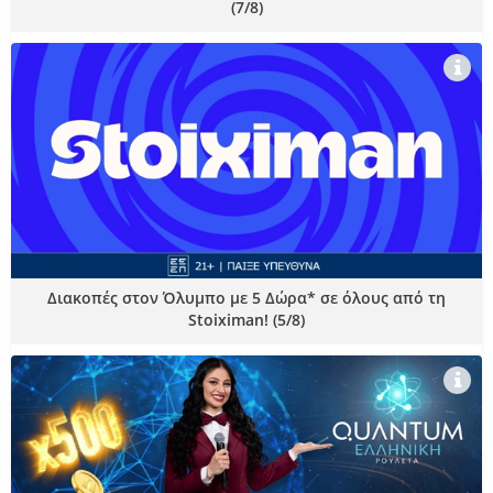
(7/8)
Διακοπές στον Όλυμπο με 5 Δώρα* σε όλους από τη
Stoiximan! (5/8)