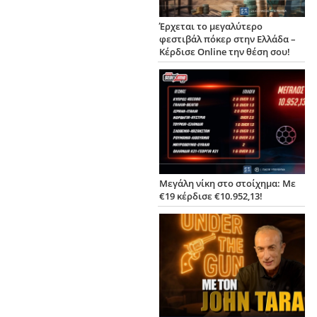
Έρχεται το μεγαλύτερο
φεστιβάλ πόκερ στην Ελλάδα –
Κέρδισε Online την θέση σου!
Μεγάλη νίκη στο στοίχημα: Με
€19 κέρδισε €10.952,13!