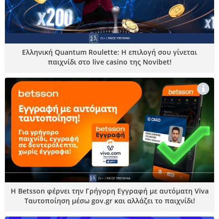
Ελληνική Quantum Roulette: Η επιλογή σου γίνεται
παιχνίδι στο live casino της Novibet!
Η Betsson φέρνει την Γρήγορη Εγγραφή με αυτόματη Viva
Ταυτοποίηση μέσω gov.gr και αλλάζει το παιχνίδι!