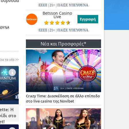
 Τουρνουά
ΕΕΕΠ | 21+ | ΠΑΙΞΕ ΥΠΕΥΘΥΝΑ
Betsson Casino
Live
Εγγραφή
ΥΘΥΝΑ
ΕΕΕΠ | 21+ | ΠΑΙΞΕ ΥΠΕΥΘΥΝΑ
Νέα και Προσφορές*
όλα τα νέα >>
Crazy Time: Διασκέδαση σε άλλο επίπεδο
στο live casino της Novibet
tte: Η
νίδι στο
et!