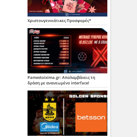
Χριστουγεννιάτικες Προσφορές*
Pamestoixima.gr: Απολαμβάνεις τη
δράση με ανανεωμένο interface!