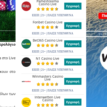
Pamestoixima
Casino Live
Εγγραφή
ΕΕΕΠ | 21+ | ΠΑΙΞΕ ΥΠΕΥΘΥΝΑ
Fonbet Casino Live
Εγγραφή
ΕΕΕΠ | 21+ | ΠΑΙΞΕ ΥΠΕΥΘΥΝΑ
Bet365 Casino Live
Εγγραφή
ερολόγιο
ΕΕΕΠ | 21+ | ΠΑΙΞΕ ΥΠΕΥΘΥΝΑ
 στο Live
N1 Casino Live
Εγγραφή
ΕΕΕΠ | 21+ | ΠΑΙΞΕ ΥΠΕΥΘΥΝΑ
σκουν στο
Winmasters Casino
Live
Εγγραφή
ΕΕΕΠ | 21+ | ΠΑΙΞΕ ΥΠΕΥΘΥΝΑ
 όλων των
Interwetten Live
Casino
Εγγραφή