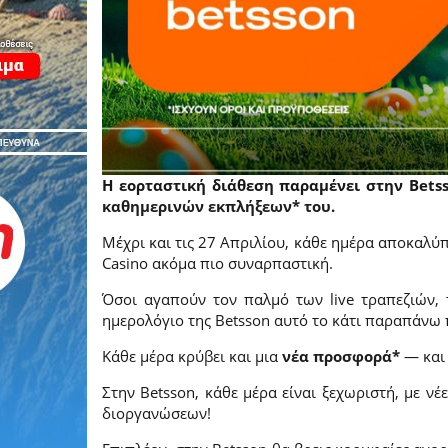
Η εορταστική διάθεση παραμένει στην Βetsso
καθημερινών εκπλήξεων* του.
Μέχρι και τις 27 Απριλίου, κάθε ημέρα αποκαλύπτ
Casino ακόμα πιο συναρπαστική.
Όσοι αγαπούν τον παλμό των live τραπεζιών, 
ημερολόγιο της Betsson αυτό το κάτι παραπάνω 
Κάθε μέρα κρύβει και μια
νέα προσφορά*
— και 
Στην Betsson, κάθε μέρα είναι ξεχωριστή, με ν
διοργανώσεων!