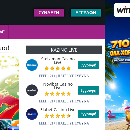
ΣΎΝΔΕΣΗ
ΕΓΓΡΑΦΉ
IVE
αι!
ΚΑΖΙΝΟ LIVE
Stoiximan Casino
Live
Εγγραφή
ΕΕΕΠ | 21+ | ΠΑΙΞΕ ΥΠΕΥΘΥΝΑ
Novibet Casino
Live
Εγγραφή
ΕΕΕΠ | 21+ | ΠΑΙΞΕ ΥΠΕΥΘΥΝΑ
Elabet Casino Live
Εγγραφή
ΕΕΕΠ | 21+ | ΠΑΙΞΕ ΥΠΕΥΘΥΝΑ