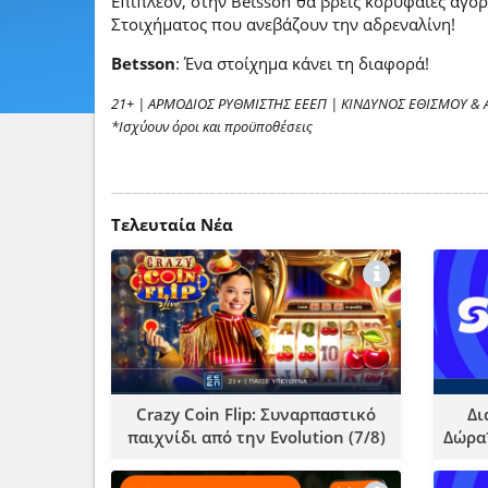
Επιπλέον, στην Betsson θα βρεις κορυφαίες αγο
Στοιχήματος που ανεβάζουν την αδρεναλίνη!
Betsson
: Ένα στοίχημα κάνει τη διαφορά!
21+ | ΑΡΜΟΔΙΟΣ ΡΥΘΜΙΣΤΗΣ ΕΕΕΠ | ΚΙΝΔΥΝΟΣ ΕΘΙΣΜΟΥ & 
*Ισχύουν όροι και προϋποθέσεις
Τελευταία Νέα
Crazy Coin Flip: Συναρπαστικό
Δι
παιχνίδι από την Evolution (7/8)
Δώρα*