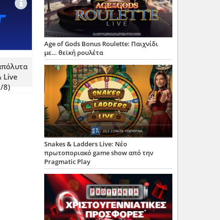
Age of Gods Bonus Roulette: Παιχνίδι
με… θεϊκή ρουλέτα
απόλυτα
 Live
/8)
Snakes & Ladders Live: Νέο
πρωτοποριακό game show από την
Pragmatic Play