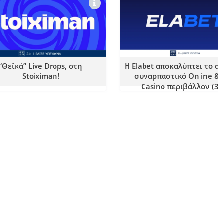
“Θεϊκά” Live Drops, στη
Η Elabet αποκαλύπτει το 
Stoiximan!
συναρπαστικό Online &
Casino περιβάλλον (3