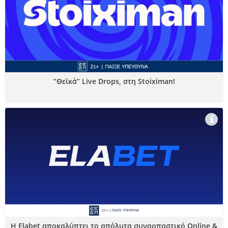
“Θεϊκά” Live Drops, στη Stoiximan!
Η Elabet αποκαλύπτει το απόλυτα συναρπαστικό Online &