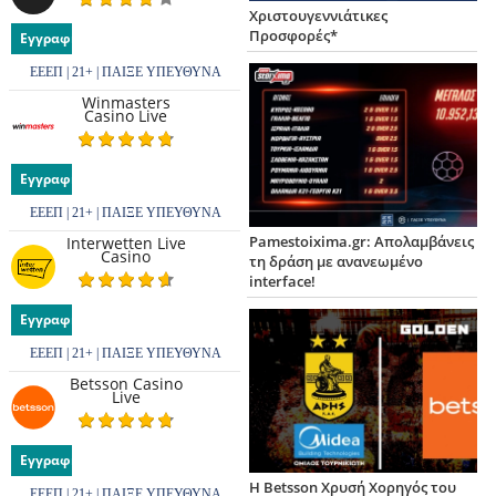
Χριστουγεννιάτικες
Προσφορές*
Εγγραφή
ΕΕΕΠ | 21+ | ΠΑΙΞΕ ΥΠΕΥΘΥΝΑ
Winmasters
Casino Live
Εγγραφή
ΕΕΕΠ | 21+ | ΠΑΙΞΕ ΥΠΕΥΘΥΝΑ
Pamestoixima.gr: Απολαμβάνεις
Interwetten Live
Casino
τη δράση με ανανεωμένο
interface!
Εγγραφή
ΕΕΕΠ | 21+ | ΠΑΙΞΕ ΥΠΕΥΘΥΝΑ
Betsson Casino
Live
Εγγραφή
Η Betsson Χρυσή Χορηγός του
ΕΕΕΠ | 21+ | ΠΑΙΞΕ ΥΠΕΥΘΥΝΑ