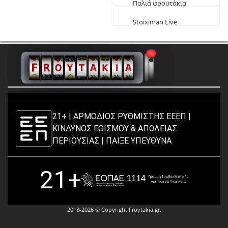
Παλιά φρουτάκια
δωρεάν
Stoiximan Live
Παιχνίδια
21+ | ΑΡΜΟΔΙΟΣ ΡΥΘΜΙΣΤΗΣ ΕΕΕΠ |
ΚΙΝΔΥΝΟΣ ΕΘΙΣΜΟΥ & ΑΠΩΛΕΙΑΣ
ΠΕΡΙΟΥΣΙΑΣ |
ΠΑΙΞΕ ΥΠΕΥΘΥΝΑ
21+
2018-2026 © Copyright Froytakia.gr.