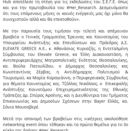
Hub αποτέλεσε τη στέγη για τις εκδηλώσεις του Σ.Ε.Γ.Ε. όπως
και για την πρωτοβουλία του #Her_Research. Δεσμευόμαστε
ότι τους επόμενους μήνες οι κοινές ενέργειές μας όχι μόνο θα
συνεχιστούν αλλά και θα επεκταθούν».
Με την παρουσία τους τιμήσαν την τελετή και απέμειναν
βραβεία ο Γενικός Γραμματέας Έρευνας και Καινοτομίας του
Υπουργείου Ανάπτυξης και Επενδύσεων και Πρόεδρος Δ.Σ.
ELEVATE GREECE Α.Ε., κ. Αθανάσιος Κυριαζής, η Εντεταλμένη
Σύμβουλος του Elevate Greece, κα Έλλη Διακαναστάση, η
Αντιπεριφερειάρχης Μητροπολιτικής Ενότητας Θεσσαλονίκης,
κα. Βούλα Πατουλίδου, ο Δήμαρχος Θεσσαλονίκης κος
Κωνσταντίνος Ζέρβας, η Αντιδήμαρχος Πολιτισμού &
Τουρισμού, κα Μαρία Καραγιάννη, ο Περιφερειακός Σύμβουλος
για θέματα Καινοτομίας κος. Τζόλλας Νικόλαος, ο Επικεφαλής
Ανάπτυξης Καινοτόμου Επιχειρηματικότητας της Εθνικής
Τράπεζας Δρ. Σπύρος Αρσένης, και η Διευθύντρια του Τμήματος
Επικοινωνίας και Δημοσίων Σχέσεων στην Bayer Ελλάς, κα.
Σόνια Μουσαβερέ.
Μετά την απονομή των βραβείων στις νικήτριες ακολούθησε
networking event όπου τέθηκαν και τα πρώτα θεμέλια για το 3ο
κύκλο της δράσης #Her_Research.