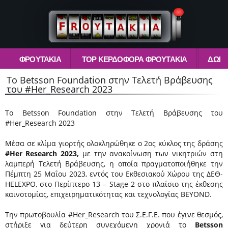
ΦΡΟΥΤΆΚΙΑ
TOP ΚΕΡΔΟΦΌΡΑ ΦΡΟΥΤΆΚΙΑ
ΔΩΡΕ
To Betsson Foundation στην Τελετή Βράβευσης
του #Her_Research 2023
To Betsson Foundation στην Τελετή Βράβευσης του
#Her_Research 2023
Μέσα σε κλίμα γιορτής ολοκληρώθηκε ο 2ος κύκλος της δράσης
#Her_Research 2023,
με την ανακοίνωση των νικητριών στη
λαμπερή Τελετή Βράβευσης, η οποία πραγματοποιήθηκε την
Πέμπτη 25 Μαΐου 2023, εντός του Εκθεσιακού Χώρου της ΔΕΘ-
HELEXPO, στο Περίπτερο 13 – Stage 2 στο πλαίσιο της έκθεσης
καινοτομίας, επιχειρηματικότητας και τεχνολογίας BEYOND.
Την πρωτοβουλία #Her_Research του Σ.Ε.Γ.Ε. που έγινε θεσμός,
στήριξε για δεύτερη συνεχόμενη χρονιά το
Betsson