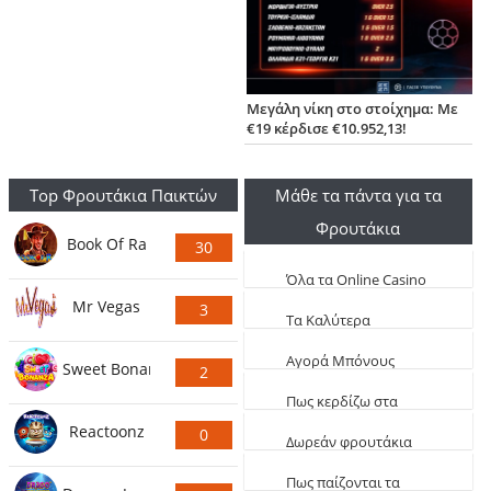
Μεγάλη νίκη στο στοίχημα: Με
€19 κέρδισε €10.952,13!
Top Φρουτάκια Παικτών
Μάθε τα πάντα για τα
Φρουτάκια
Book Of Ra
30
Ψήφους
Όλα τα Online Casino
Mr Vegas
3
Live
Τα Καλύτερα
Ψήφους
Φρουτάκια (Τα πιο
Aγορά Μπόνους
Sweet Bonanza
2
κερδοφόρα)
Φρουτάκια: Τα
Ψήφους
Πως κερδίζω στα
καλύτερα αγοραστά
Reactoonz
0
φρουτάκια
Δωρεάν φρουτάκια
Ψήφους
EGT
Πως παίζονται τα