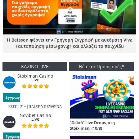
Η Betsson φέρνει την Γρήγορη Εγγραφή με αυτόματη Viva
Ταυτοποίηση μέσω gov.gr και αλλάζει το παιχνίδι!
Εγγραφή στο newsl
ΚΑΖΙΝΟ LIVE
Νέα και Προσφορές*
Stoiximan Casino
Live
Γραφτείτε στο newsletter μας γ
καθημερινά προσφορ
Εγγραφή
ΕΕΕΠ | 21+ | ΠΑΙΞΕ ΥΠΕΥΘΥΝΑ
*Ναι, Έχω διαβάσει τούς όρου
Novibet Casino
Live
και αποδέχομαι να λαμβάνω 
“Θεϊκά” Live Drops, στη
από froytakia.gr σχετικά με 
Stoiximan! (10/8)
καζίνο.
Εγγραφή