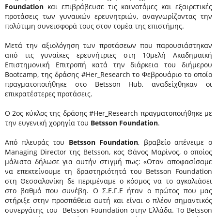
Foundation
και επιβράβευσε τις καινοτόμες και εξαιρετικές
προτάσεις των γυναικών ερευνητριών, αναγνωρίζοντας την
πολύτιμη συνεισφορά τους στον τομέα της επιστήμης.
Μετά την αξιολόγηση των προτάσεων που παρουσιάστηκαν
από τις γυναίκες ερευνήτριες στη 10μελή Ακαδημαϊκή
Επιστημονική Επιτροπή κατά την διάρκεια του διήμερου
Bootcamp, της δράσης #Her_Research το Φεβρουάριο το οποίο
πραγματοποιήθηκε στο Betsson Hub, αναδείχθηκαν οι
επικρατέστερες προτάσεις.
Ο 2ος κύκλος της δράσης #Her_Research πραγματοποιήθηκε με
την ευγενική χορηγία του
Betsson Foundation
.
Από πλευράς του
Betsson Foundation
, βραβείο απένειμε o
Managing Director της
Betsson
, κος Θάνος Μαρίνος, ο οποίος
μάλιστα δήλωσε για αυτήν στιγμή πως: «Οταν αποφασίσαμε
να επεκτείνουμε τη δραστηριότητά του Betsson Foundation
στη Θεσσαλονίκη δε περιμέναμε ο κόσμος να το αγκαλιάσει
στο βαθμό που συνέβη. Ο Σ.Ε.Γ.Ε ήταν ο πρώτος που μας
στήριξε στην προσπάθεια αυτή και είναι ο πλέον σημαντικός
συνεργάτης του Betsson Foundation στην Ελλάδα. Το Betsson