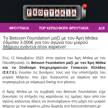
ΦΡΟΥΤΆΚΙΑ
TOP ΚΕΡΔΟΦΌΡΑ ΦΡΟΥΤΆΚΙΑ
ΔΩΡΕ
To Betsson Foundation μαζί με τον Άρη Midea
έδωσαν 3.000€ για τον αγώνα του μικρού
Μάριου ενάντια στον καρκίνο!
Στις 12 Νοεμβρίου 2023, στον αγώνα του Άρη Midea με τον
Παναθηναϊκό, το
Betsson Foundation
μαζί με τον Άρη Midea
και το
Σύνδεσμο Επιχειρηματιών Γυναικών Ελλάδος
(Σ.Ε.Γ.Ε.)
,
ένωσαν τις δυνάμεις τους
για την υποστήριξη του
μικρού Μάριου,
που έχει διαγνωστεί με καρκίνο και πιο
συγκεκριμένα με σάρκωμα Ewing στο γόνατο.
Ο Άρης Midea με τη συμβολή του Betsson Foundation, είχε
ξεκινήσει τη στήριξη της καμπάνιας τις ημέρες πριν από τον
αγώνα, καλώντας όλους να συνεισφέρουν στη μάχη του μικρού
Μάριου με τον καρκίνο, μέσω δωρεάς στο
betssondonates.gr
.