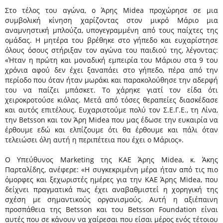
Στο τέλος του αγώνα, ο Άρης Midea προχώρησε σε μια
συμβολική κίνηση χαρίζοντας στον μικρό Μάριο μια
αναμνηστική μπλούζα, υπογεγραμμένη από τους παίχτες της
ομάδας. Η μητέρα του βρέθηκε στο γήπεδο και ευχαρίστησε
όλους όσους στήριξαν τον αγώνα του παιδιού της, λέγοντας:
«Ήταν η πρώτη και μοναδική εμπειρία του Μάριου στα 9 του
χρόνια αφού δεν έχει ξαναπάει στο γήπεδο, πέρα από την
περίοδο που όταν ήταν μωράκι και παρακολούθησε την αδερφή
του να παίζει μπάσκετ. Το χάρηκε γιατί τον είδα ότι
χειροκροτούσε κιόλας. Μετά από τόσες θεραπείες διασκέδασε
και αυτός επιτέλους. Ευχαριστούμε πολύ τον Σ.Ε.Γ.Ε., τη Λίνα,
την Betsson και τον Άρη Midea που μας έδωσε την ευκαιρία να
έρθουμε εδώ και ελπίζουμε ότι θα έρθουμε και πάλι όταν
τελειώσει όλη αυτή η περιπέτεια που έχει ο Μάριος».
Ο Υπεύθυνος Marketing της ΚΑΕ Άρης Midea, κ. Άκης
Παρταλίδης, ανέφερε: «Η συγκεκριμένη μέρα ήταν από τις πιο
όμορφες και ξεχωριστές ημέρες για την ΚΑΕ Άρης Midea, που
δείχνει πραγματικά πως έχει αναβαθμιστεί η χορηγική της
σχέση με σημαντικούς οργανισμούς. Αυτή η αξιέπαινη
προσπάθεια της Betsson και του Betsson Foundation είναι
αυτές που σε κάνουν να χαίρεσαι που είσαι μέρος ενός τέτοιου