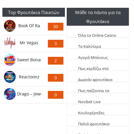
Top Φρουτάκια Παικτών
Μάθε τα πάντα για τα
Φρουτάκια
Book Of Ra
30
Ψήφους
Όλα τα Online Casino
Mr Vegas
3
Live
Τα Καλύτερα
Ψήφους
Φρουτάκια (Τα πιο
Aγορά Μπόνους
Sweet Bonanza
2
κερδοφόρα)
Φρουτάκια: Τα
Ψήφους
Πως κερδίζω στα
καλύτερα αγοραστά
Reactoonz
0
φρουτάκια
Δωρεάν φρουτάκια
Ψήφους
EGT
Πως παίζονται τα
Drago – Jewels of Fortune
0
φρουτάκια
Novibet Live
Ψήφους
παιχνίδια
Κουλοχέρηδες
δωρεάν Φαραώ
Παλιά φρουτάκια
δωρεάν