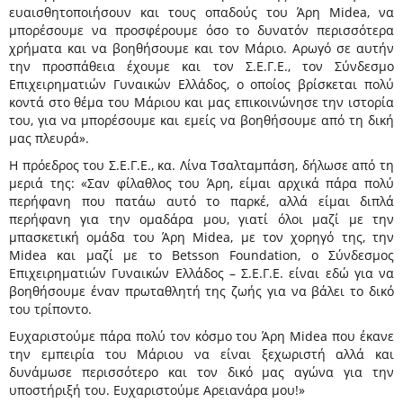
ευαισθητοποιήσουν και τους οπαδούς του Άρη Midea, να
μπορέσουμε να προσφέρουμε όσο το δυνατόν περισσότερα
χρήματα και να βοηθήσουμε και τον Μάριο. Αρωγό σε αυτήν
την προσπάθεια έχουμε και τον Σ.Ε.Γ.Ε., τον Σύνδεσμο
Επιχειρηματιών Γυναικών Ελλάδος, ο οποίος βρίσκεται πολύ
κοντά στο θέμα του Μάριου και μας επικοινώνησε την ιστορία
του, για να μπορέσουμε και εμείς να βοηθήσουμε από τη δική
μας πλευρά».
Η πρόεδρος του Σ.Ε.Γ.Ε., κα. Λίνα Τσαλταμπάση, δήλωσε από τη
μεριά της: «Σαν φίλαθλος του Άρη, είμαι αρχικά πάρα πολύ
περήφανη που πατάω αυτό το παρκέ, αλλά είμαι διπλά
περήφανη για την ομαδάρα μου, γιατί όλοι μαζί με την
μπασκετική ομάδα του Άρη Midea, με τον χορηγό της, την
Midea και μαζί με το Betsson Foundation, ο Σύνδεσμος
Επιχειρηματιών Γυναικών Ελλάδος – Σ.Ε.Γ.Ε. είναι εδώ για να
βοηθήσουμε έναν πρωταθλητή της ζωής για να βάλει το δικό
του τρίποντο.
Ευχαριστούμε πάρα πολύ τον κόσμο του Άρη Midea που έκανε
την εμπειρία του Μάριου να είναι ξεχωριστή αλλά και
δυνάμωσε περισσότερο και τον δικό μας αγώνα για την
υποστήριξή του. Ευχαριστούμε Αρειανάρα μου!»