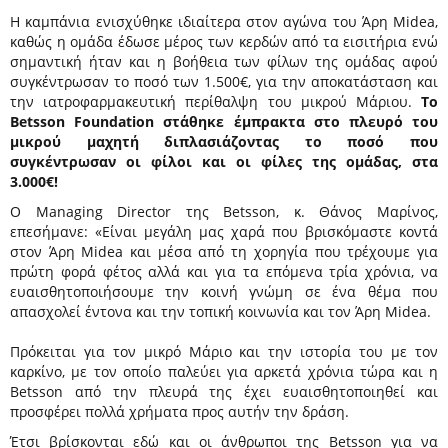
Η καμπάνια ενισχύθηκε ιδιαίτερα στον αγώνα του Άρη Midea,
καθώς η ομάδα έδωσε μέρος των κερδών από τα εισιτήρια ενώ
σημαντική ήταν και η βοήθεια των φίλων της ομάδας αφού
συγκέντρωσαν το ποσό των 1.500€, για την αποκατάσταση και
την ιατροφαρμακευτική περίθαλψη του μικρού Μάριου.
Το
Betsson Foundation στάθηκε έμπρακτα στο πλευρό του
μικρού μαχητή διπλασιάζοντας το ποσό που
συγκέντρωσαν οι φίλοι και οι φίλες της ομάδας, στα
3.000€!
Ο Managing Director της Betsson, κ. Θάνος Μαρίνος,
επεσήμανε: «Είναι μεγάλη μας χαρά που βρισκόμαστε κοντά
στον Άρη Midea και μέσα από τη χορηγία που τρέχουμε για
πρώτη φορά φέτος αλλά και για τα επόμενα τρία χρόνια, να
ευαισθητοποιήσουμε την κοινή γνώμη σε ένα θέμα που
απασχολεί έντονα και την τοπική κοινωνία και τον Άρη Midea.
Πρόκειται για τον μικρό Μάριο και την ιστορία του με τον
καρκίνο, με τον οποίο παλεύει για αρκετά χρόνια τώρα και η
Betsson από την πλευρά της έχει ευαισθητοποιηθεί και
προσφέρει πολλά χρήματα προς αυτήν την δράση.
Έτσι βρίσκονται εδώ και οι άνθρωποι της Betsson για να