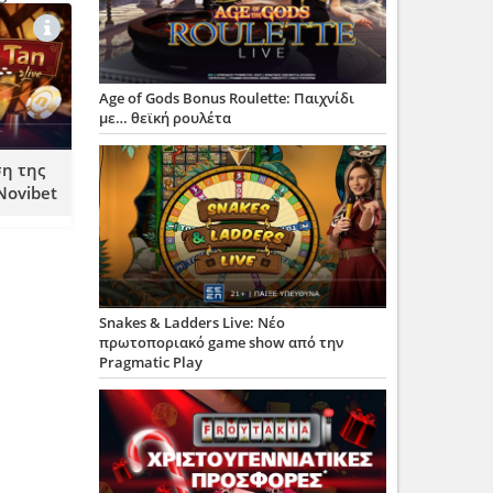
!
Age of Gods Bonus Roulette: Παιχνίδι
με… θεϊκή ρουλέτα
ση της
 Novibet
Snakes & Ladders Live: Νέο
πρωτοποριακό game show από την
Pragmatic Play