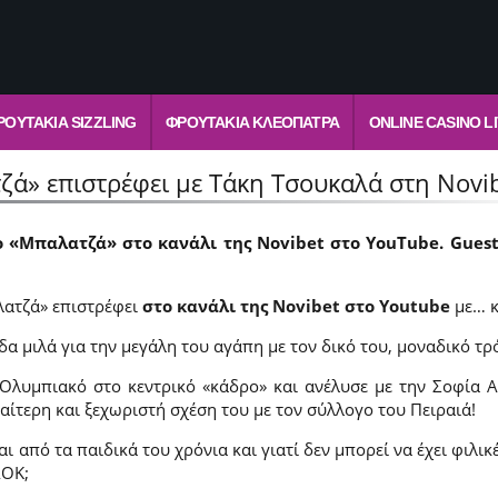
ΡΟΥΤΆΚΙΑ SIZZLING
ΦΡΟΥΤΆΚΙΑ ΚΛΕΟΠΆΤΡΑ
ONLINE CASINO L
» επιστρέφει με Τάκη Τσουκαλά στη Novib
ο «Μπαλατζά» στο κανάλι της Novibet στο YouTube. Guest
λατζά» επιστρέφει
στο κανάλι της Novibet στο Youtube
με… κ
α μιλά για την μεγάλη του αγάπη με τον δικό του, μοναδικό τρ
Ολυμπιακό στο κεντρικό «κάδρο» και ανέλυσε με την Σοφία Α
διαίτερη και ξεχωριστή σχέση του με τον σύλλογο του Πειραιά!
 από τα παιδικά του χρόνια και γιατί δεν μπορεί να έχει φιλικέ
ΑΟΚ;