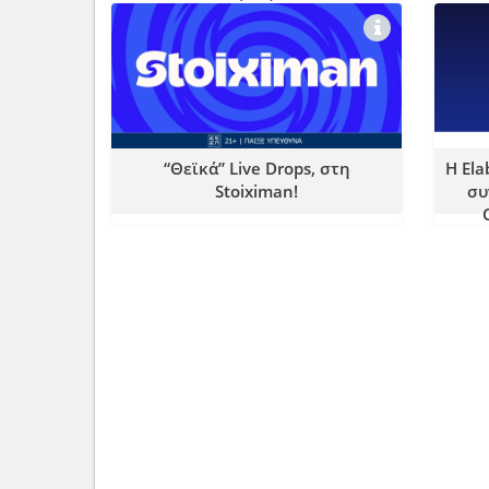
“Θεϊκά” Live Drops, στη
Η Ela
Stoiximan!
συ