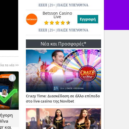
ΕΕΕΠ | 21+ | ΠΑΙΞΕ ΥΠΕΥΘΥΝΑ
Betsson Casino
Live
Εγγραφή
ΕΕΕΠ | 21+ | ΠΑΙΞΕ ΥΠΕΥΘΥΝΑ
Νέα και Προσφορές*
όλα τα νέα >>
Crazy Time: Διασκέδαση σε άλλο επίπεδο
στο live casino της Novibet
ρήγορη
Viva
gr και