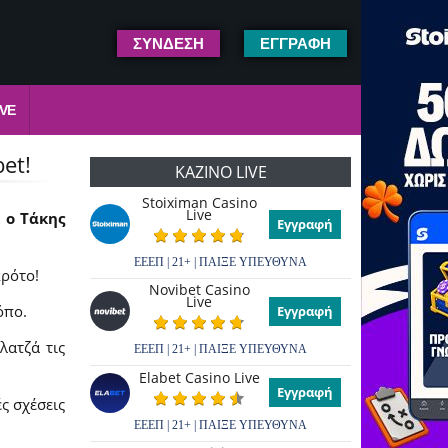
ΣΎΝΔΕΣΗ
ΕΓΓΡΑΦΉ
IVE
et!
ΚΑΖΙΝΟ LIVE
Stoiximan Casino
Live
 ο Τάκης
Εγγραφή
ΕΕΕΠ | 21+ | ΠΑΙΞΕ ΥΠΕΥΘΥΝΑ
ρότο!
Novibet Casino
Live
όπο.
Εγγραφή
λατζά τις
ΕΕΕΠ | 21+ | ΠΑΙΞΕ ΥΠΕΥΘΥΝΑ
Elabet Casino Live
Εγγραφή
ς σχέσεις
ΕΕΕΠ | 21+ | ΠΑΙΞΕ ΥΠΕΥΘΥΝΑ