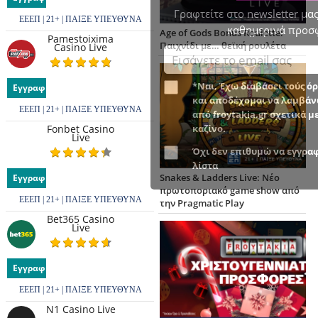
ΕΕΕΠ | 21+ | ΠΑΙΞΕ ΥΠΕΥΘΥΝΑ
Age of Gods Bonus Roulette:
Pamestoixima
Παιχνίδι με… θεϊκή ρουλέτα
Casino Live
Εγγραφή
ΕΕΕΠ | 21+ | ΠΑΙΞΕ ΥΠΕΥΘΥΝΑ
Fonbet Casino
Live
Snakes & Ladders Live: Νέο
Εγγραφή
πρωτοποριακό game show από
ΕΕΕΠ | 21+ | ΠΑΙΞΕ ΥΠΕΥΘΥΝΑ
την Pragmatic Play
Bet365 Casino
Live
Εγγραφή
ΕΕΕΠ | 21+ | ΠΑΙΞΕ ΥΠΕΥΘΥΝΑ
N1 Casino Live