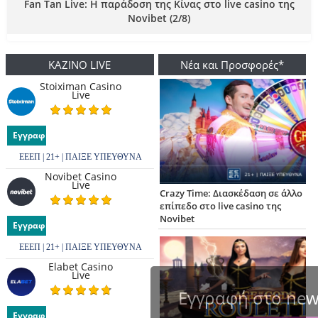
Fan Tan Live: Η παράδοση της Κίνας στο live casino της
Novibet (2/8)
ΚΑΖΙΝΟ LIVE
Νέα και Προσφορές*
Stoiximan Casino
Live
Εγγραφή στο newsletter μας
Εγγραφή
Γραφτείτε στο newsletter μας για να λαμβάνετε
ΕΕΕΠ | 21+ | ΠΑΙΞΕ ΥΠΕΥΘΥΝΑ
καθημερινά προσφορές*.
Novibet Casino
Live
Crazy Time: Διασκέδαση σε άλλο
επίπεδο στο live casino της
Novibet
*Ναι, Έχω διαβάσει τούς όρους & προυποθέσεις
Εγγραφή
και αποδέχομαι να λαμβάνω ενημερωτικά email
ΕΕΕΠ | 21+ | ΠΑΙΞΕ ΥΠΕΥΘΥΝΑ
από froytakia.gr σχετικά με προσφορές σε
καζίνο.
Elabet Casino
Live
Όχι δεν επιθυμώ να εγγραφώ στην Newsletter
λίστα
Εγγραφή