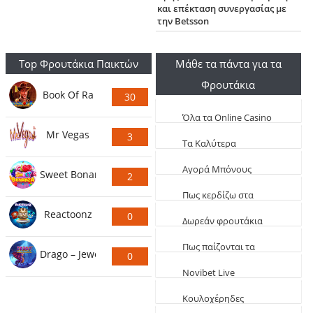
και επέκταση συνεργασίας με
την Betsson
Top Φρουτάκια Παικτών
Μάθε τα πάντα για τα
Φρουτάκια
Book Of Ra
30
Ψήφους
Όλα τα Online Casino
Mr Vegas
3
Live
Τα Καλύτερα
Ψήφους
Φρουτάκια (Τα πιο
Aγορά Μπόνους
Sweet Bonanza
2
κερδοφόρα)
Φρουτάκια: Τα
Ψήφους
Πως κερδίζω στα
καλύτερα αγοραστά
Reactoonz
0
φρουτάκια
Δωρεάν φρουτάκια
Ψήφους
EGT
Πως παίζονται τα
Drago – Jewels of Fortune
0
φρουτάκια
Novibet Live
Ψήφους
παιχνίδια
Κουλοχέρηδες