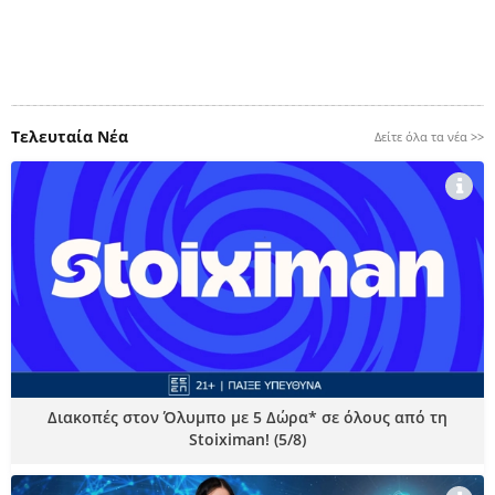
Τελευταία Νέα
Δείτε όλα τα νέα >>
Διακοπές στον Όλυμπο με 5 Δώρα* σε όλους από τη
Stoiximan! (5/8)