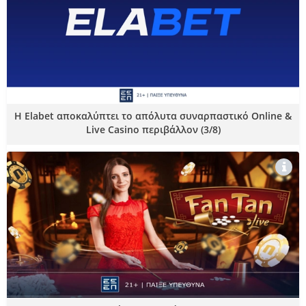
Η Elabet αποκαλύπτει το απόλυτα συναρπαστικό Online &
Live Casino περιβάλλον (3/8)