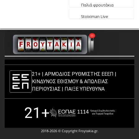
δωρεάν Φαραώ
Παλιά φρουτάκια
δωρεάν
Stoiximan Live
Παιχνίδια
21+ | ΑΡΜΟΔΙΟΣ ΡΥΘΜΙΣΤΗΣ ΕΕΕΠ |
ΚΙΝΔΥΝΟΣ ΕΘΙΣΜΟΥ & ΑΠΩΛΕΙΑΣ
ΠΕΡΙΟΥΣΙΑΣ |
ΠΑΙΞΕ ΥΠΕΥΘΥΝΑ
21+
2018-2026 © Copyright Froytakia.gr.