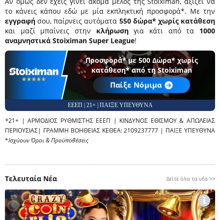
Αν όμως δεν έχεις γίνει ακόμα μέλος της Stoiximan, αξίζει να
το κάνεις κάπου εδώ με μία εκπληκτική προσφορά*. Με την
εγγραφή
σου, παίρνεις αυτόματα
550 δώρα* χωρίς κατάθεση
και μαζί μπαίνεις στην
κλήρωση
για κάτι από τα
1000
αναμνηστικά Stoiximan Super League
!
Προσφορά* με 500 Δώρα* χωρίς
κατάθεση* από τη Stoiximan
☆☆☆☆☆
★★★★★
Παίξε Νόμιμα
ΕΕΕΠ | 21+ | ΠΑΙΞΕ ΥΠΕΥΘΥΝΑ
*​
21+ | ΑΡΜΟΔΙΟΣ ΡΥΘΜΙΣΤΗΣ ΕΕΕΠ | ΚΙΝΔΥΝΟΣ ΕΘΙΣΜΟΥ & ΑΠΩΛΕΙΑΣ
ΠΕΡΙΟΥΣΙΑΣ| ΓΡΑΜΜΗ ΒΟΗΘΕΙΑΣ ΚΕΘΕΑ: 2109237777 | ΠΑΙΞΕ ΥΠΕΥΘΥΝΑ
*
Ισχύουν Όροι & Προϋποθέσεις
Τελευταία Νέα
Δείτε όλα τα νέα >>