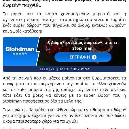
δωρεάν* παιχνίδι.
Το μήνα που τα πάντα ξαναπαίρνουν μπροστά και η
αγωνιστική δράση δεν έχει σταματημό, εσύ γίνεσαι κομμάτι
ενός super δώρου* που πηγαίνει σε όλους, εντελώς δωρεάν*
και χωρίς κατάθεση!
5 Δώρα* εντελώς δωρεάν*, από τη
Stoiximan!
☆☆☆☆☆
★★★★★
ΕΓΓΡΑΦΗ
ΕΕΕΠ | 21+ | ΠΑΙΞΕ ΥΠΕΥΘΥΝΑ
Από τη στιγμή που οι μάχες μαίνονται στο Ευρωμπάσκετ, τα
προκριματικά του επερχόμενου παγκοσμίου κυπέλλου ξεκινούν
και σε κάθε σημείο της γης υπάρχει αγωνιστικό ενδιαφέρον,
τότε κάτι θα βρεις να κάνεις με το super δώρο* που η
Stoiximan προσφέρει σε όλα τα μέλη της.
Την πρώτη εβδομάδα του Φθινοπώρου, ένα θαυμάσιο δώρο*
για στοίχημα, έρχεται για να σε ανανεώσει και να σου δώσει
ακόμα περισσότερο χώρο για παιχνίδι!