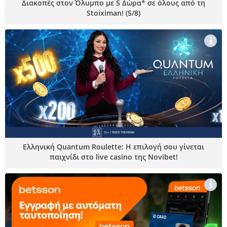
Διακοπές στον Όλυμπο με 5 Δώρα* σε όλους από τη
Stoiximan! (5/8)
Ελληνική Quantum Roulette: Η επιλογή σου γίνεται
παιχνίδι στο live casino της Novibet!