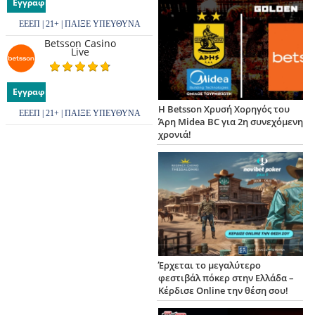
Εγγραφή
ΕΕΕΠ | 21+ | ΠΑΙΞΕ ΥΠΕΥΘΥΝΑ
Betsson Casino
Live
Εγγραφή
Η Betsson Χρυσή Χορηγός του
ΕΕΕΠ | 21+ | ΠΑΙΞΕ ΥΠΕΥΘΥΝΑ
Άρη Midea BC για 2η συνεχόμενη
χρονιά!
Έρχεται το μεγαλύτερο
φεστιβάλ πόκερ στην Ελλάδα –
Κέρδισε Online την θέση σου!