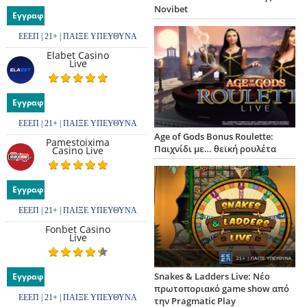
Novibet
Εγγραφή
ΕΕΕΠ | 21+ | ΠΑΙΞΕ ΥΠΕΥΘΥΝΑ
Elabet Casino
Live
Εγγραφή
ΕΕΕΠ | 21+ | ΠΑΙΞΕ ΥΠΕΥΘΥΝΑ
Age of Gods Bonus Roulette:
Pamestoixima
Παιχνίδι με… θεϊκή ρουλέτα
Casino Live
Εγγραφή
ΕΕΕΠ | 21+ | ΠΑΙΞΕ ΥΠΕΥΘΥΝΑ
Fonbet Casino
Live
Snakes & Ladders Live: Νέο
Εγγραφή
πρωτοποριακό game show από
ΕΕΕΠ | 21+ | ΠΑΙΞΕ ΥΠΕΥΘΥΝΑ
την Pragmatic Play