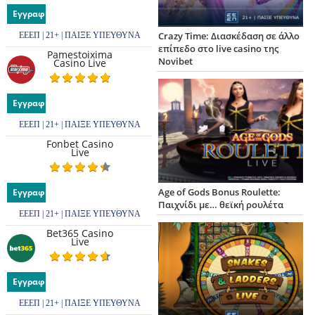
Εγγραφή
Crazy Time: Διασκέδαση σε άλλο
ΕΕΕΠ | 21+ | ΠΑΙΞΕ ΥΠΕΥΘΥΝΑ
επίπεδο στο live casino της
Pamestoixima
Novibet
Casino Live
Εγγραφή
ΕΕΕΠ | 21+ | ΠΑΙΞΕ ΥΠΕΥΘΥΝΑ
Fonbet Casino
Live
Age of Gods Bonus Roulette:
Εγγραφή
Παιχνίδι με… θεϊκή ρουλέτα
ΕΕΕΠ | 21+ | ΠΑΙΞΕ ΥΠΕΥΘΥΝΑ
Bet365 Casino
Live
Εγγραφή
ΕΕΕΠ | 21+ | ΠΑΙΞΕ ΥΠΕΥΘΥΝΑ