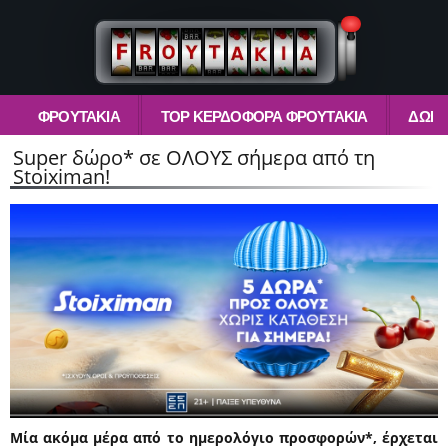
ΦΡΟΥΤΆΚΙΑ
TOP ΚΕΡΔΟΦΌΡΑ ΦΡΟΥΤΆΚΙΑ
ΔΩΡΕ
Super δώρο* σε ΟΛΟΥΣ σήμερα από τη
Stoiximan!
Μία ακόμα μέρα από το ημερολόγιο προσφορών*, έρχεται