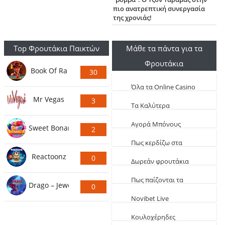
πιο ανατρεπτική συνεργασία
της χρονιάς!
Top Φρουτάκια Παικτών
Μάθε τα πάντα για τα
Φρουτάκια
Book Of Ra
30
Ψήφους
Όλα τα Online Casino
Mr Vegas
3
Live
Τα Καλύτερα
Ψήφους
Φρουτάκια (Τα πιο
Aγορά Μπόνους
Sweet Bonanza
2
κερδοφόρα)
Φρουτάκια: Τα
Ψήφους
Πως κερδίζω στα
καλύτερα αγοραστά
Reactoonz
0
φρουτάκια
Δωρεάν φρουτάκια
Ψήφους
EGT
Πως παίζονται τα
Drago – Jewels of Fortune
0
φρουτάκια
Novibet Live
Ψήφους
παιχνίδια
Κουλοχέρηδες