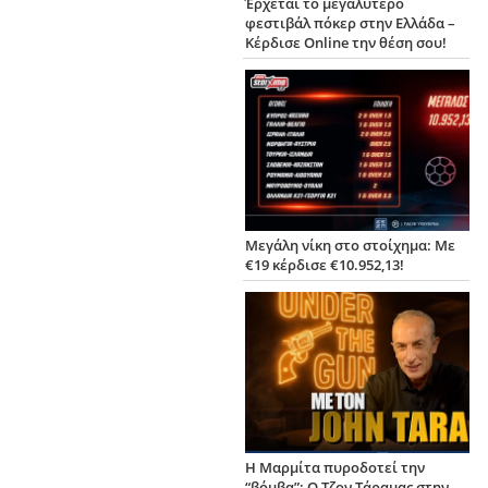
Έρχεται το μεγαλύτερο
φεστιβάλ πόκερ στην Ελλάδα –
Κέρδισε Online την θέση σου!
Μεγάλη νίκη στο στοίχημα: Με
€19 κέρδισε €10.952,13!
Η Μαρμίτα πυροδοτεί την
“βόμβα”: Ο Τζον Τάραμας στην