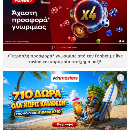
⚡Τετραπλή προσφορά* γνωριμίας από την Fonbet με live
casino και κορυφαίο στοίχημα μαζί!