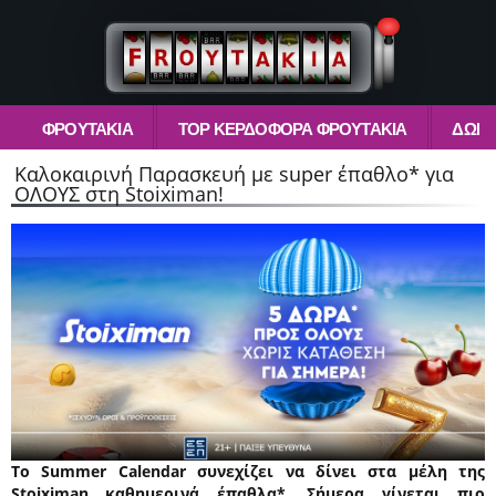
ΦΡΟΥΤΆΚΙΑ
TOP ΚΕΡΔΟΦΌΡΑ ΦΡΟΥΤΆΚΙΑ
ΔΩΡΕ
Καλοκαιρινή Παρασκευή με super έπαθλο* για
ΟΛΟΥΣ στη Stoiximan!
To Summer Calendar συνεχίζει να δίνει στα μέλη της
Stoiximan καθημερινά έπαθλα*. Σήμερα γίνεται πιο