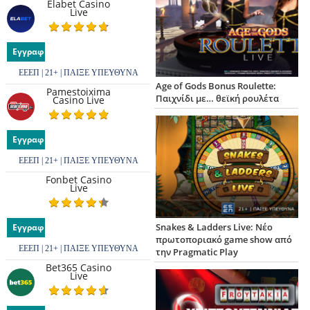
Elabet Casino
Live
Εγγραφή
ΕΕΕΠ | 21+ | ΠΑΙΞΕ ΥΠΕΥΘΥΝΑ
Age of Gods Bonus Roulette:
Pamestoixima
Παιχνίδι με… θεϊκή ρουλέτα
Casino Live
Εγγραφή
ΕΕΕΠ | 21+ | ΠΑΙΞΕ ΥΠΕΥΘΥΝΑ
Fonbet Casino
Live
Snakes & Ladders Live: Νέο
Εγγραφή
πρωτοποριακό game show από
ΕΕΕΠ | 21+ | ΠΑΙΞΕ ΥΠΕΥΘΥΝΑ
την Pragmatic Play
Bet365 Casino
Live