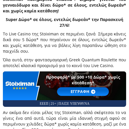
γενναιόδωρο και δίνει δώρο* σε όλους, εντελώς δωρεάν*
και χωρίς καμία κατάθεση!
Super Δώρο* σε όλους, εντελώς δωρεάν* την Παρασκευή
27/6!
Το Live Casino της Stoiximan σε περιμένει ξανά Σήμερα κάνεις
δικά σου 5 δώρα* που πηγαίνουν σε όλους, εντελώς δωρεάν*
και χωρίς κατάθεση, για να βάλεις λίγη παραπάνω ώθηση στο
παιχνίδι σου.
Όλα αυτά, στην φαντασμαγορική Greek Quantum Roulette που
αποτελεί κλασικό προορισμό για το κοινό του Live Casino.
Προσφορά* με 500 +10 Δώρα* χωρίς
κατάθεση*
☆☆☆☆☆
★★★★★
ΕΓΓΡΑΦΗ
ΕΕΕΠ | 21+ | ΠΑΙΞΕ ΥΠΕΥΘΥΝΑ
Αν ακόμα δεν είσαι μέλος της Stoiximan, αλλά σκέφτεσαι το να
γίνεις ένα από αυτά, τώρα είναι μία ιδανική στιγμή αφού σε
περιμένουν χιλιάδες δώρα* χωρίς καμία κατάθεση, μαζί με ένα