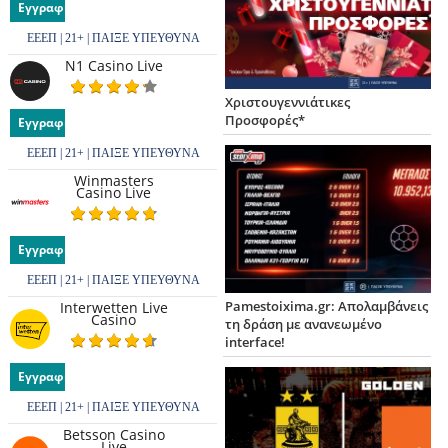
Εγγραφή
ΕΕΕΠ | 21+ | ΠΑΙΞΕ ΥΠΕΥΘΥΝΑ
N1 Casino Live
Χριστουγεννιάτικες
Προσφορές*
Εγγραφή
ΕΕΕΠ | 21+ | ΠΑΙΞΕ ΥΠΕΥΘΥΝΑ
Winmasters
Casino Live
Εγγραφή
ΕΕΕΠ | 21+ | ΠΑΙΞΕ ΥΠΕΥΘΥΝΑ
Pamestoixima.gr: Απολαμβάνεις
Interwetten Live
Casino
τη δράση με ανανεωμένο
interface!
Εγγραφή
ΕΕΕΠ | 21+ | ΠΑΙΞΕ ΥΠΕΥΘΥΝΑ
Betsson Casino
Live