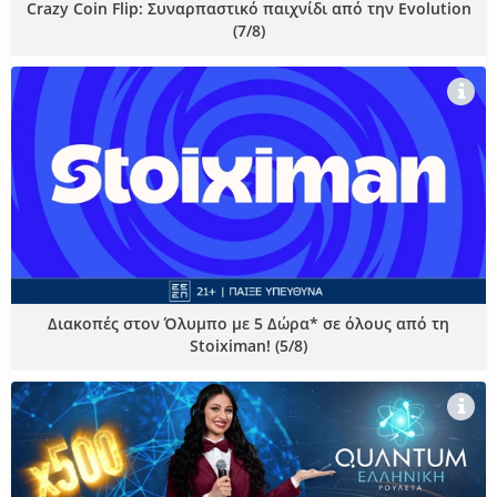
Crazy Coin Flip: Συναρπαστικό παιχνίδι από την Evolution
(7/8)
Διακοπές στον Όλυμπο με 5 Δώρα* σε όλους από τη
Stoiximan! (5/8)