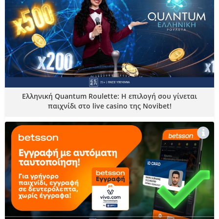
Ελληνική Quantum Roulette: Η επιλογή σου γίνεται
παιχνίδι στο live casino της Novibet!