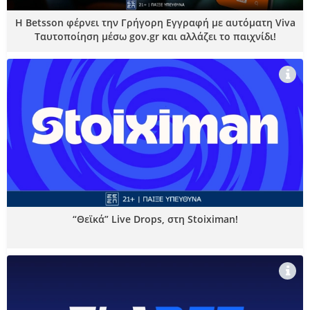
Η Betsson φέρνει την Γρήγορη Εγγραφή με αυτόματη Viva
Ταυτοποίηση μέσω gov.gr και αλλάζει το παιχνίδι!
“Θεϊκά” Live Drops, στη Stoiximan!