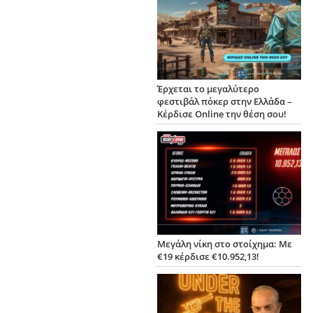
Έρχεται το μεγαλύτερο
φεστιβάλ πόκερ στην Ελλάδα –
Κέρδισε Online την θέση σου!
Μεγάλη νίκη στο στοίχημα: Με
€19 κέρδισε €10.952,13!