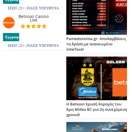
ΕΕΕΠ | 21+ | ΠΑΙΞΕ ΥΠΕΥΘΥΝΑ
Betsson Casino
Live
Εγγραφή
Pamestoixima.gr: Απολαμβάνεις
τη δράση με ανανεωμένο
ΕΕΕΠ | 21+ | ΠΑΙΞΕ ΥΠΕΥΘΥΝΑ
interface!
Η Betsson Χρυσή Χορηγός του
Άρη Midea BC για 2η συνεχόμενη
χρονιά!