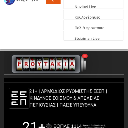
φρουτάκια
Novibet Live
Ψήφους
παιχνίδια
Κουλοχέρηδες
δωρεάν Φαραώ
Παλιά φρουτάκια
δωρεάν
Stoiximan Live
Παιχνίδια
21+ | ΑΡΜΟΔΙΟΣ ΡΥΘΜΙΣΤΗΣ ΕΕΕΠ |
ΚΙΝΔΥΝΟΣ ΕΘΙΣΜΟΥ & ΑΠΩΛΕΙΑΣ
ΠΕΡΙΟΥΣΙΑΣ |
ΠΑΙΞΕ ΥΠΕΥΘΥΝΑ
21+