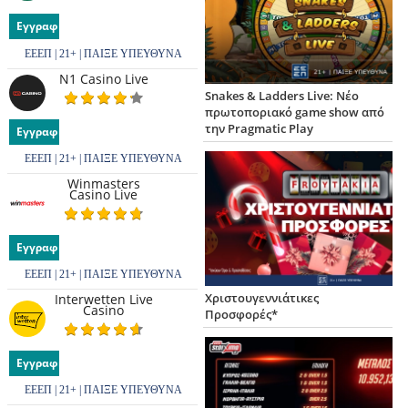
Εγγραφή
ΕΕΕΠ | 21+ | ΠΑΙΞΕ ΥΠΕΥΘΥΝΑ
N1 Casino Live
Snakes & Ladders Live: Νέο
πρωτοποριακό game show από
την Pragmatic Play
Εγγραφή
ΕΕΕΠ | 21+ | ΠΑΙΞΕ ΥΠΕΥΘΥΝΑ
Winmasters
Casino Live
Εγγραφή
ΕΕΕΠ | 21+ | ΠΑΙΞΕ ΥΠΕΥΘΥΝΑ
Χριστουγεννιάτικες
Interwetten Live
Casino
Προσφορές*
Εγγραφή
ΕΕΕΠ | 21+ | ΠΑΙΞΕ ΥΠΕΥΘΥΝΑ