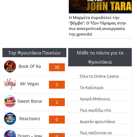
Η Μαρμίτα πυροδοτεί την
“βόμβα”: Ο Τζον Τάραμας στην
πιο ανατρεπτική συνεργασία
της χρονιάς!
Top Φρουτάκια Παικτών
Μάθε τα πάντα για τα
Φρουτάκια
Book Of Ra
30
Ψήφους
Όλα τα Online Casino
Mr Vegas
3
Live
Τα Καλύτερα
Ψήφους
Φρουτάκια (Τα πιο
Aγορά Μπόνους
Sweet Bonanza
2
κερδοφόρα)
Φρουτάκια: Τα
Ψήφους
Πως κερδίζω στα
καλύτερα αγοραστά
Reactoonz
0
φρουτάκια
Δωρεάν φρουτάκια
Ψήφους
EGT
Πως παίζονται τα
Drago – Jewels of Fortune
0