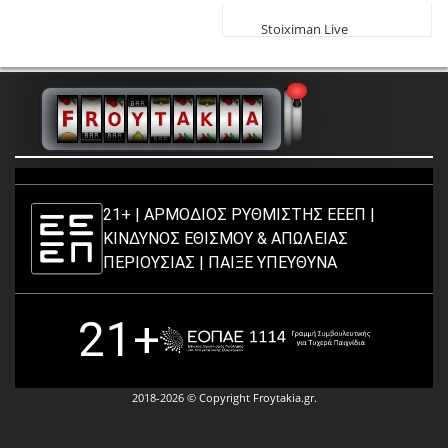
δωρεάν
Stoiximan Live
Παιχνίδια
21+ | ΑΡΜΟΔΙΟΣ ΡΥΘΜΙΣΤΗΣ ΕΕΕΠ |
ΚΙΝΔΥΝΟΣ ΕΘΙΣΜΟΥ & ΑΠΩΛΕΙΑΣ
ΠΕΡΙΟΥΣΙΑΣ |
ΠΑΙΞΕ ΥΠΕΥΘΥΝΑ
21+
2018-2026 © Copyright Froytakia.gr.