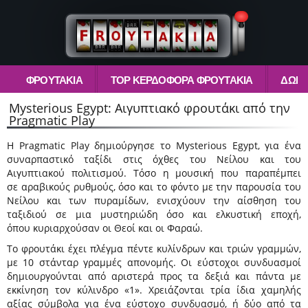
ΦΡΟΥΤΆΚΙΑ
TOP ΚΕΡΔΟΦΌΡΑ ΦΡΟΥΤΆΚΙΑ
ΔΩΡΕ
Mysterious Egypt: Αιγυπτιακό φρουτάκι από την
Pragmatic Play
Η Pragmatic Play δημιούργησε το Mysterious Egypt, για ένα
συναρπαστικό ταξίδι στις όχθες
του Νείλου και του
Αιγυπτιακού πολιτισμού. Τόσο η μουσική που παραπέμπει
σε
αραβικούς ρυθμούς, όσο και το φόντο με την παρουσία του
Νείλου και των πυραμίδων,
ενισχύουν την αίσθηση του
ταξιδιού σε μια μυστηριώδη όσο και ελκυστική εποχή,
όπου
κυριαρχούσαν οι Θεοί και οι Φαραώ.
Το φρουτάκι έχει πλέγμα πέντε κυλίνδρων και τριών γραμμών,
με 10 στάνταρ γραμμές
απονομής. Οι εύστοχοι συνδυασμοί
δημιουργούνται από αριστερά προς τα δεξιά και πάντα
με
εκκίνηση τον κύλινδρο «1». Χρειάζονται τρία ίδια χαμηλής
αξίας σύμβολα για ένα
εύστοχο συνδυασμό, ή δύο από τα