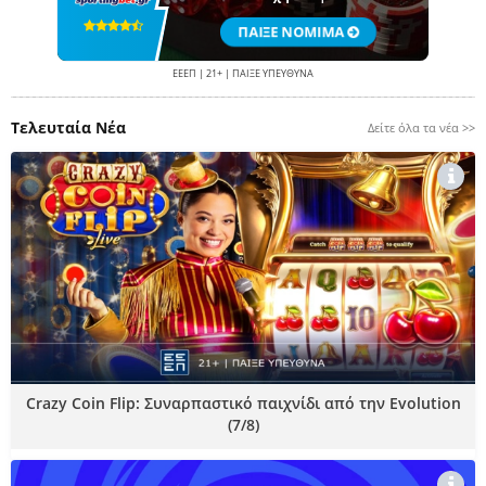
ΠΑΊΞΕ ΝΌΜΙΜΑ
ΕΕΕΠ | 21+ | ΠΑΙΞΕ ΥΠΕΥΘΥΝΑ
Τελευταία Νέα
Δείτε όλα τα νέα >>
Crazy Coin Flip: Συναρπαστικό παιχνίδι από την Evolution
(7/8)