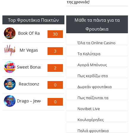
της χρονιάς!
Top Φρουτάκια Παικτών
Μάθε τα πάντα για τα
Φρουτάκια
Book Of Ra
30
Ψήφους
Όλα τα Online Casino
Mr Vegas
3
Live
Τα Καλύτερα
Ψήφους
Φρουτάκια (Τα πιο
Aγορά Μπόνους
Sweet Bonanza
2
κερδοφόρα)
Φρουτάκια: Τα
Ψήφους
Πως κερδίζω στα
καλύτερα αγοραστά
Reactoonz
0
φρουτάκια
Δωρεάν φρουτάκια
Ψήφους
EGT
Πως παίζονται τα
Drago – Jewels of Fortune
0
φρουτάκια
Novibet Live
Ψήφους
παιχνίδια
Κουλοχέρηδες
δωρεάν Φαραώ
Παλιά φρουτάκια