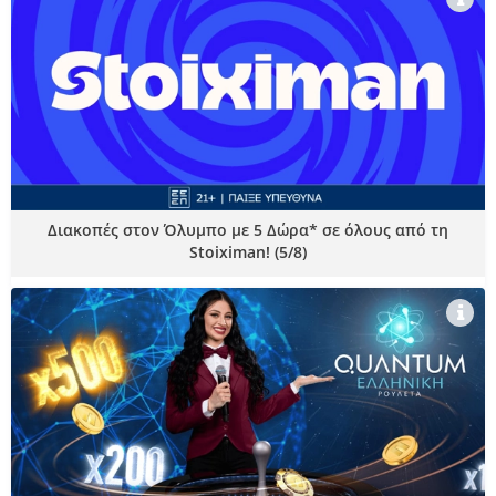
Διακοπές στον Όλυμπο με 5 Δώρα* σε όλους από τη
Stoiximan! (5/8)