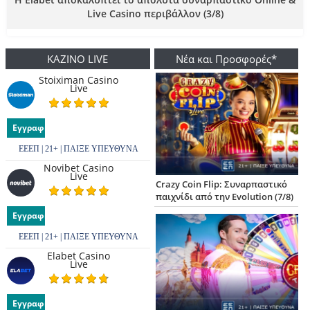
Live Casino περιβάλλον (3/8)
ΚΑΖΙΝΟ LIVE
Νέα και Προσφορές*
Stoiximan Casino
Live
Εγγραφή
ΕΕΕΠ | 21+ | ΠΑΙΞΕ ΥΠΕΥΘΥΝΑ
Novibet Casino
Live
Crazy Coin Flip: Συναρπαστικό
παιχνίδι από την Evolution (7/8)
Εγγραφή
ΕΕΕΠ | 21+ | ΠΑΙΞΕ ΥΠΕΥΘΥΝΑ
Elabet Casino
Live
Εγγραφή