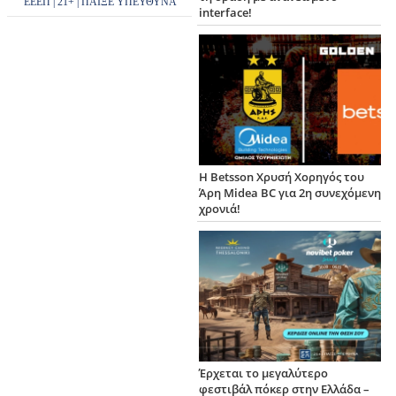
ΕΕΕΠ | 21+ | ΠΑΙΞΕ ΥΠΕΥΘΥΝΑ
interface!
Η Betsson Χρυσή Χορηγός του
Άρη Midea BC για 2η συνεχόμενη
χρονιά!
Έρχεται το μεγαλύτερο
φεστιβάλ πόκερ στην Ελλάδα –