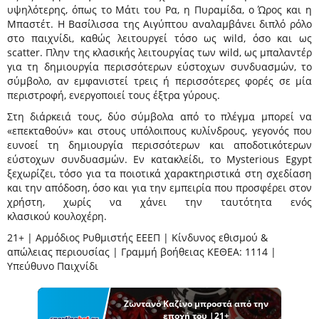
υψηλότερης, όπως το Μάτι του Ρα, η Πυραμίδα, ο Ώρος
και η
Μπαστέτ. Η Βασίλισσα της Αιγύπτου αναλαμβάνει διπλό ρόλο
στο παιχνίδι, καθώς
λειτουργεί τόσο ως wild, όσο και ως
scatter. Πλην της κλασικής λειτουργίας των wild, ως
μπαλαντέρ
για τη δημιουργία περισσότερων εύστοχων συνδυασμών, το
σύμβολο, αν
εμφανιστεί τρεις ή περισσότερες φορές σε μία
περιστροφή, ενεργοποιεί τους έξτρα
γύρους.
Στη διάρκειά τους, δύο σύμβολα από το πλέγμα μπορεί να
«επεκταθούν» και στους
υπόλοιπους κυλίνδρους, γεγονός που
ευνοεί τη δημιουργία περισσότερων και
αποδοτικότερων
εύστοχων συνδυασμών. Εν κατακλείδι, το Mysterious Egypt
ξεχωρίζει,
τόσο για τα ποιοτικά χαρακτηριστικά στη σχεδίαση
και την απόδοση, όσο και για την
εμπειρία που προσφέρει στον
χρήστη, χωρίς να χάνει την ταυτότητα ενός
κλασικού
κουλοχέρη.
21+ | Αρμόδιος Ρυθμιστής ΕΕΕΠ | Κίνδυνος εθισμού &
απώλειας περιουσίας | Γραμμή βοήθειας ΚΕΘΕΑ: 1114 |
Υπεύθυνο Παιχνίδι
Ζωντανό Καζίνο μπροστά από την
εποχή του |21+