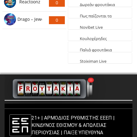
καλύτερα αγοραστά
Reactoonz
0
φρουτάκια
Δωρεάν φρουτάκια
Ψήφους
EGT
Πως παίζονται τα
Drago – Jewels of Fortune
0
φρουτάκια
Novibet Live
Ψήφους
παιχνίδια
Κουλοχέρηδες
δωρεάν Φαραώ
Παλιά φρουτάκια
δωρεάν
Stoiximan Live
Παιχνίδια
21+ | ΑΡΜΟΔΙΟΣ ΡΥΘΜΙΣΤΗΣ ΕΕΕΠ |
ΚΙΝΔΥΝΟΣ ΕΘΙΣΜΟΥ & ΑΠΩΛΕΙΑΣ
ΠΕΡΙΟΥΣΙΑΣ |
ΠΑΙΞΕ ΥΠΕΥΘΥΝΑ