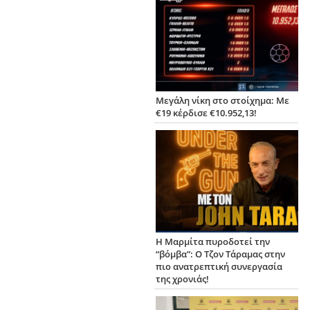
Μεγάλη νίκη στο στοίχημα: Με
€19 κέρδισε €10.952,13!
Η Μαρμίτα πυροδοτεί την
“βόμβα”: Ο Τζον Τάραμας στην
πιο ανατρεπτική συνεργασία
της χρονιάς!