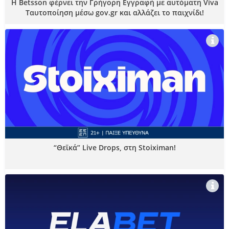
Η Betsson φέρνει την Γρήγορη Εγγραφή με αυτόματη Viva
Ταυτοποίηση μέσω gov.gr και αλλάζει το παιχνίδι!
“Θεϊκά” Live Drops, στη Stoiximan!