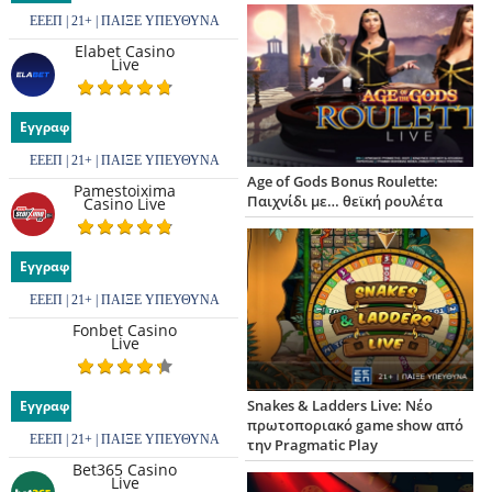
ΕΕΕΠ | 21+ | ΠΑΙΞΕ ΥΠΕΥΘΥΝΑ
Elabet Casino
Live
Εγγραφή
ΕΕΕΠ | 21+ | ΠΑΙΞΕ ΥΠΕΥΘΥΝΑ
Age of Gods Bonus Roulette:
Pamestoixima
Παιχνίδι με… θεϊκή ρουλέτα
Casino Live
Εγγραφή
ΕΕΕΠ | 21+ | ΠΑΙΞΕ ΥΠΕΥΘΥΝΑ
Fonbet Casino
Live
Snakes & Ladders Live: Νέο
Εγγραφή
πρωτοποριακό game show από
ΕΕΕΠ | 21+ | ΠΑΙΞΕ ΥΠΕΥΘΥΝΑ
την Pragmatic Play
Bet365 Casino
Live