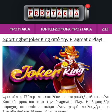
ΦΡΟΥΤΆΚΙΑ
TOP ΚΕΡΔΟΦΌΡΑ ΦΡΟΥΤΆΚΙΑ
ΔΩΡΕ
Sportingbet Joker King από την Pragmatic Play!
Φρουτάκια, Τζόκερ και επιπλέον περιστροφές*, όλα σε ένα
κλασικό φρουτάκι από την Pragmatic Play. Η δημοφιλής
πάροχος παρουσίασε ακόμα έναν ρετρό κουλουχέρη, με
διάταξη 4×6 και 25 γραμμές απονομής.