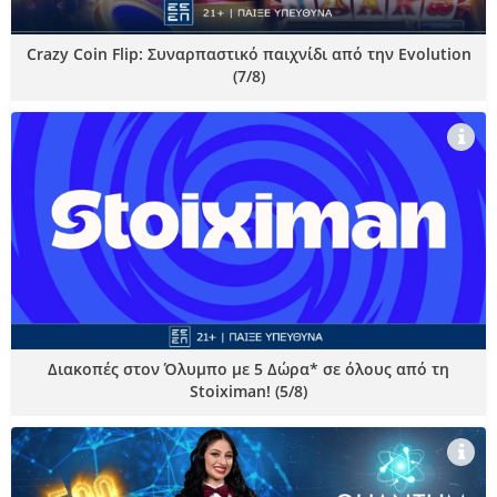
Crazy Coin Flip: Συναρπαστικό παιχνίδι από την Evolution
(7/8)
Διακοπές στον Όλυμπο με 5 Δώρα* σε όλους από τη
Stoiximan! (5/8)